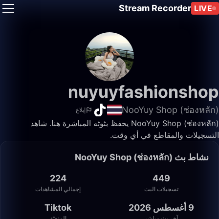
Stream Recorder
LIVE
nuyuyfashionshop
NooYuy Shop (ช่องหลัก)
إبلاغ
NooYuy Shop (ช่องหลัก) يحفظ بثوثه المباشرة هنا. شاهد
التسجيلات والمقاطع في أي وقت.
نشاط بث NooYuy Shop (ช่องหลัก)
224
449
تسجيلات البث
إجمالي المشاهدات
9 أغسطس 2026
Tiktok
آخر بث مباشر
المنصّة