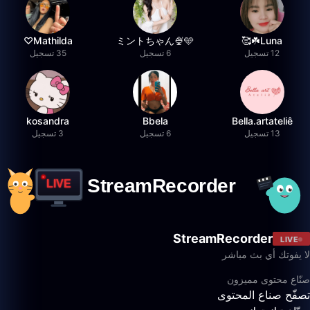
Mathilda♡︎
ミントちゃん🍨🩵
Luna☘️🥰
12 تسجيل
6 تسجيل
35 تسجيل
kosandra
Bbela
Bella.artateliê
13 تسجيل
6 تسجيل
3 تسجيل
StreamRecorder
LIVE
لا يفوتك أي بث مباشر
صنّاع محتوى مميزون
تصفّح صناع المحتوى