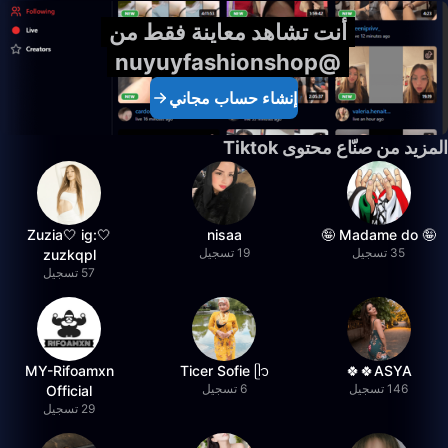
أنت تشاهد معاينة فقط من
@nuyuyfashionshop
إنشاء حساب مجاني
المزيد من صنّاع محتوى Tiktok
🤍Zuzia🤍 ig:
nisaa
🤪 Madame do 🤪
35 تسجيل
19 تسجيل
zuzkqpl
57 تسجيل
MY-Rifoamxn
Ticer Sofie ᥫ᭡
ASYA🍀🍀
146 تسجيل
6 تسجيل
Official
29 تسجيل