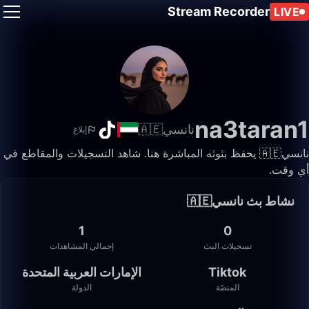
Stream Recorder
LIVE
na3taran1
نانسي🇦🇪
إبلاغ
نانسي🇦🇪 يحفظ بثوثه المباشرة هنا. شاهد التسجيلات والمقاطع في
أي وقت.
نشاط بث نانسي🇦🇪
1
0
تسجيلات البث
إجمالي المشاهدات
Tiktok
الإمارات العربية المتحدة
المنصّة
الدولة