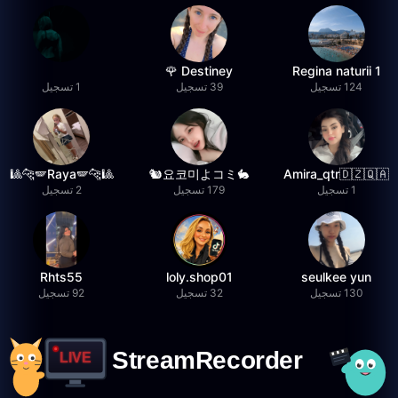
Destiney 🌹
Regina naturii 1
124 تسجيل
39 تسجيل
1 تسجيل
🎱🐆🪽Raya🪽🐆🎱
🐇요코미よコミ🐿
Amira_qtr🇩🇿🇶🇦
1 تسجيل
179 تسجيل
2 تسجيل
Rhts55
loly.shop01
seulkee yun
130 تسجيل
32 تسجيل
92 تسجيل