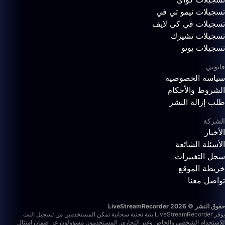
تسجيلات نيمو تي في
تسجيلات في كي لايف
تسجيلات تشيزك
تسجيلات يونو
قانوني
سياسة الخصوصية
الشروط والأحكام
طلب إزالة النشر
الشركة
الأخبار
الأسئلة الشائعة
سجل التغييرات
خريطة الموقع
تواصل معنا
حقوق النشر © 2026 LiveStreamRecorder
يوفر LiveStreamRecorder بنية تحتية سحابية تمكن المستخدمين من تسجيل البث
للاستخدام الشخصي والخاص وغير التجاري. المستخدمون مسؤولون عن ضمان امتثال