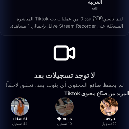
العربية
اللغة
لدى نانسي🇦🇪 عدد 0 من عمليات بث Tiktok المباشرة
المسجّلة على Live Stream Recorder، بإجمالي 1 مشاهدة.
لا توجد تسجيلات بعد
لم يحفظ صانع المحتوى أي بثوث بعد. تحقق لاحقاً!
المزيد من صنّاع محتوى Tiktok
riri.aoki
ness 🌩️
Luvya
72 تسجيل
10 تسجيل
44 تسجيل