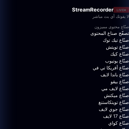
StreamRecorder
LIVE
لا يفوتك أي بث مباشر
صنّاع محتوى مميزون
تصفّح صناع المحتوى
صنّاع تيك توك
صنّاع تويتش
صنّاع كيك
صنّاع يوتيوب
صنّاع أفريكا تي في
صنّاع باندا لايف
صنّاع بيقو
صنّاع لايف مي
صنّاع ميكتش
صنّاع تويتكاستنغ
صنّاع جوي لايف
صنّاع 17 لايف
صنّاع كواي