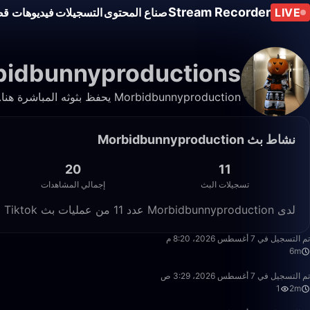
Stream Recorder
LIVE
صناع المحتوى
التسجيلات
فيديوهات قص
bidbunnyproductions
Morbidbunnyproduction يحفظ بثوثه المباشرة هنا. شاهد التسجيلات والمقاطع في أي وقت.
نشاط بث Morbidbunnyproduction
20
11
تسجيلات البث
إجمالي المشاهدات
لدى Morbidbunnyproduction عدد 11 من عمليات بث Tiktok المباشرة المسجّلة على Live Stream Recorder، بإجمالي 20 مشاهدة.
6:10
تم التسجيل في 7 أغسطس 2026، 8:20 م
6m
2:07
تم التسجيل في 7 أغسطس 2026، 3:29 ص
1
2m
45:38