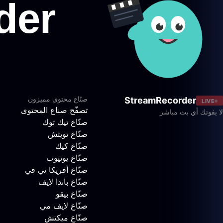
صنّاع محتوى مميزون
StreamRecorder
LIVE
تصفّح صناع المحتوى
لا يفوتك أي بث مباشر
صنّاع تيك توك
صنّاع تويتش
صنّاع كيك
صنّاع يوتيوب
صنّاع أفريكا تي في
صنّاع باندا لايف
صنّاع بيقو
صنّاع لايف مي
صنّاع ميكتش