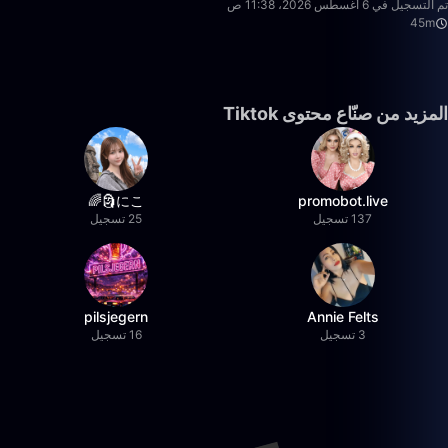
تم التسجيل في 6 أغسطس 2026، 11:38 ص
45m
المزيد من صنّاع محتوى Tiktok
にこ🗿🌈
promobot.live
137 تسجيل
25 تسجيل
pilsjegern
Annie Felts
3 تسجيل
16 تسجيل