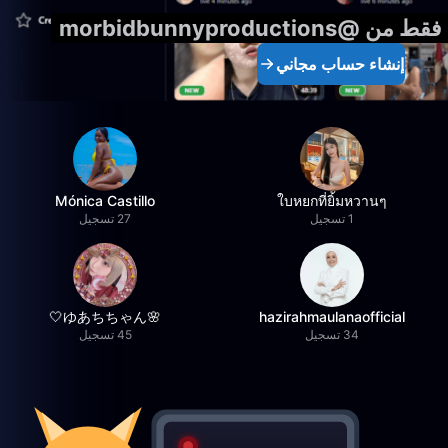
morbidbunnyproducti
إنشاء حساب مجاني
Mónica Castillo
ใบหยกที่ยิ้มหวานๆ
1 تسجيل
27 تسجيل
🌸ゆあちちゃん🤍
hazirahmaulanaofficial
34 تسجيل
45 تسجيل