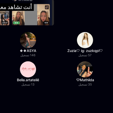
أنت تشاهد معاينة فقط 
ASYA🍀🍀
🤍Zuzia🤍 ig: zuzkqpl
57 تسجيل
146 تسجيل
Bella.artateliê
Mathilda♡︎
35 تسجيل
13 تسجيل