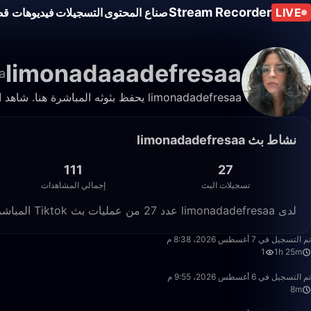
Stream Recorder
LIVE
صناع المحتوى
التسجيلات
فيديوهات قص
limonadaaadefresaa
a
limonadadefresaa يحفظ بثوثه المباشرة هنا. شاهد التسجيلات والمقاطع في أي وقت.
نشاط بث limonadadefresaa
111
27
تسجيلات البث
إجمالي المشاهدات
لدى limonadadefresaa عدد 27 من عمليات بث Tiktok المباشرة المسجّلة على Live Stream Recorder، بإجمالي 111 مشاهدة.
1:25:22
تم التسجيل في 7 أغسطس 2026، 8:38 م
1
1h 25m
8:32
تم التسجيل في 6 أغسطس 2026، 9:55 م
8m
50:00