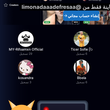
من @limonadaaadefresaa
إنشاء حساب مجاني
MY-Rifoamxn Official
Ticer Sofie ᥫ᭡
6 تسجيل
29 تسجيل
kosandra
Bbela
6 تسجيل
3 تسجيل