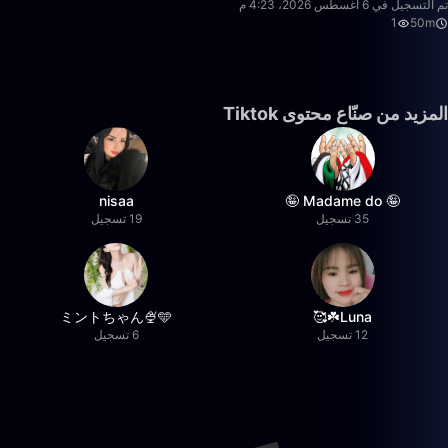
تم التسجيل في 6 أغسطس 2026، 4:23 م
1
50m
المزيد من صنّاع محتوى Tiktok
nisaa
🤪 Madame do 🤪
35 تسجيل
19 تسجيل
ミントちゃん🍨🩵
Luna☘️🥰
12 تسجيل
6 تسجيل