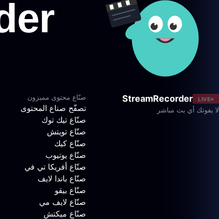
صنّاع محتوى مميزون
StreamRecorder
LIVE
تصفّح صناع المحتوى
لا يفوتك أي بث مباشر
صنّاع تيك توك
صنّاع تويتش
صنّاع كيك
صنّاع يوتيوب
صنّاع أفريكا تي في
صنّاع باندا لايف
صنّاع بيقو
صنّاع لايف مي
صنّاع ميكتش