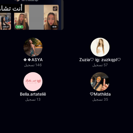
أنت تشاهد 
ASYA🍀🍀
🤍Zuzia🤍 ig: zuzkqpl
57 تسجيل
146 تسجيل
Bella.artateliê
Mathilda♡︎
35 تسجيل
13 تسجيل