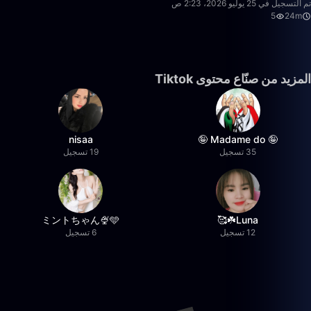
تم التسجيل في 25 يوليو 2026، 2:23 ص
5
24m
المزيد من صنّاع محتوى Tiktok
nisaa
🤪 Madame do 🤪
35 تسجيل
19 تسجيل
ミントちゃん🍨🩵
Luna☘️🥰
12 تسجيل
6 تسجيل