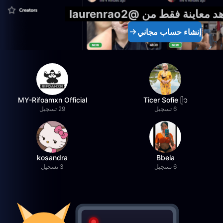
معاينة فقط من @laurenrao2
إنشاء حساب مجاني
MY-Rifoamxn Official
Ticer Sofie ᥫ᭡
6 تسجيل
29 تسجيل
kosandra
Bbela
6 تسجيل
3 تسجيل