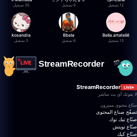
12 تسجيل
6 تسجيل
35 تسجيل
kosandra
Bbela
Bella.artateliê
13 تسجيل
6 تسجيل
3 تسجيل
StreamRecorder
LIVE
لا يفوتك أي بث مباشر
صنّاع محتوى مميزون
تصفّح صناع المحتوى
صنّاع تيك توك
صنّاع تويتش
صنّاع كيك