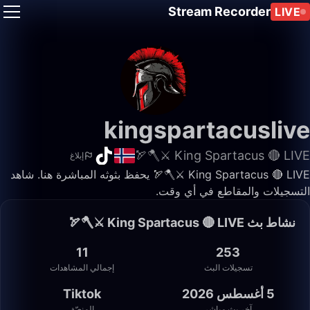
Stream Recorder
LIVE
kingspartacuslive
King Spartacus 🔴 LIVE ⚔️🪓🏹
إبلاغ
King Spartacus 🔴 LIVE ⚔️🪓🏹 يحفظ بثوثه المباشرة هنا. شاهد
التسجيلات والمقاطع في أي وقت.
نشاط بث King Spartacus 🔴 LIVE ⚔️🪓🏹
11
253
تسجيلات البث
إجمالي المشاهدات
5 أغسطس 2026
Tiktok
آخر بث مباشر
المنصّة