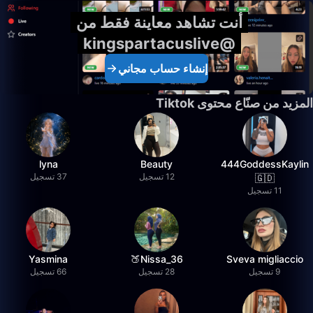
أنت تشاهد معاينة فقط من
@kingspartacuslive
إنشاء حساب مجاني
المزيد من صنّاع محتوى Tiktok
lyna
Beauty
444GoddessKaylin
12 تسجيل
37 تسجيل
🇬🇩
11 تسجيل
Yasmina
36_Nissa🍑
Sveva migliaccio
9 تسجيل
28 تسجيل
66 تسجيل