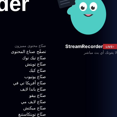
صنّاع محتوى مميزون
StreamRecorder
LIVE
تصفّح صناع المحتوى
لا يفوتك أي بث مباشر
صنّاع تيك توك
صنّاع تويتش
صنّاع كيك
صنّاع يوتيوب
صنّاع أفريكا تي في
صنّاع باندا لايف
صنّاع بيقو
صنّاع لايف مي
صنّاع ميكتش
صنّاع تويتكاستنغ