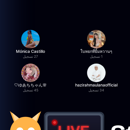
Mónica Castillo
ใบหยกที่ยิ้มหวานๆ
1 تسجيل
27 تسجيل
🌸ゆあちちゃん🤍
hazirahmaulanaofficial
34 تسجيل
45 تسجيل