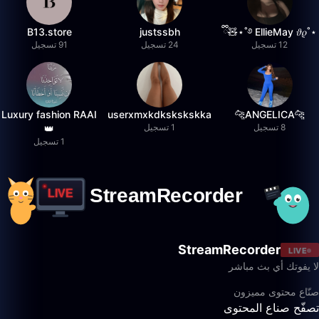
B13.store
justssbh
⋆˚࿔ EllieMay 𝜗𝜚˚⋆🧸ྀི
12 تسجيل
24 تسجيل
91 تسجيل
Luxury fashion RAAI
userxmxkdkskskskka
🐆ANGELICA🐆
8 تسجيل
1 تسجيل
👑
1 تسجيل
StreamRecorder
LIVE
لا يفوتك أي بث مباشر
صنّاع محتوى مميزون
تصفّح صناع المحتوى