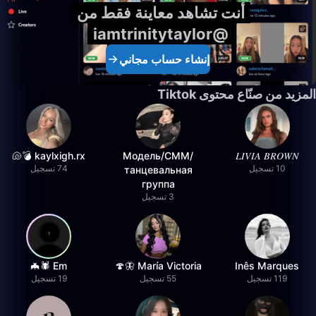
أنت تشاهد معاينة فقط من
@iamtrinitytaylor
إنشاء حساب مجاني
المزيد من صنّاع محتوى Tiktok
kaylxigh.rx 💣🐚
Модель/СММ/
𝐿𝐼𝑉𝐼𝐴 𝐵𝑅𝑂𝑊𝑁
10 تسجيل
74 تسجيل
танцевальная
группа
3 تسجيل
Em 🕷️🦇
María Victoria 🦋🍄
Inês Marques
119 تسجيل
55 تسجيل
19 تسجيل