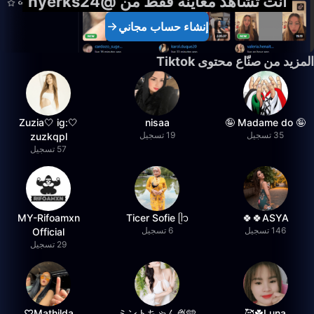
أنت تشاهد معاينة فقط من @hyerks24
إنشاء حساب مجاني
المزيد من صنّاع محتوى Tiktok
🤍Zuzia🤍 ig:
nisaa
🤪 Madame do 🤪
35 تسجيل
19 تسجيل
zuzkqpl
57 تسجيل
MY-Rifoamxn
Ticer Sofie ᥫ᭡
ASYA🍀🍀
146 تسجيل
6 تسجيل
Official
29 تسجيل
Mathilda♡︎
ミントちゃん🍨🩵
Luna☘️🥰