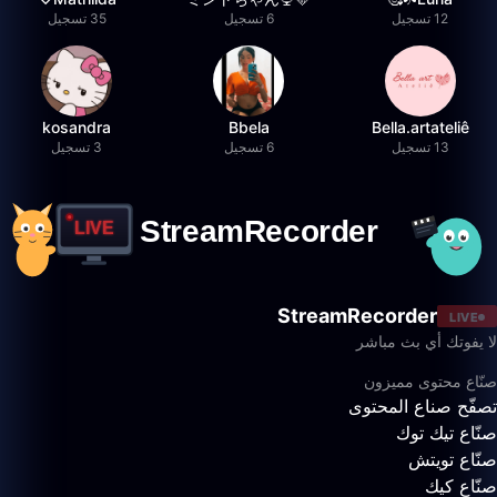
12 تسجيل
6 تسجيل
35 تسجيل
kosandra
Bbela
Bella.artateliê
13 تسجيل
6 تسجيل
3 تسجيل
StreamRecorder
LIVE
لا يفوتك أي بث مباشر
صنّاع محتوى مميزون
تصفّح صناع المحتوى
صنّاع تيك توك
صنّاع تويتش
صنّاع كيك