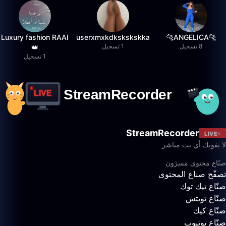
Luxury fashion RAAI
userxmxkdkskskskka
🐆ANGELICA🐆
8 تسجيل
1 تسجيل
👑
1 تسجيل
StreamRecorder
LIVE
لا يفوتك أي بث مباشر
صنّاع محتوى مميزون
تصفّح صناع المحتوى
صنّاع تيك توك
صنّاع تويتش
صنّاع كيك
صنّاع يوتيوب