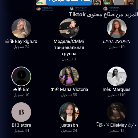
المزيد من صنّاع محتوى Tiktok
kaylxigh.rx 💣🐚
Модель/СММ/
𝐿𝐼𝑉𝐼𝐴 𝐵𝑅𝑂𝑊𝑁
10 تسجيل
74 تسجيل
танцевальная
группа
3 تسجيل
Em 🕷️🦇
María Victoria 🦋🍄
Inês Marques
119 تسجيل
55 تسجيل
19 تسجيل
B13.store
justssbh
⋆˚࿔ EllieMay 𝜗𝜚˚⋆🧸ྀི
12 تسجيل
24 تسجيل
91 تسجيل