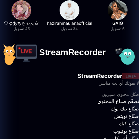
🌸ゆあちちゃん🤍
hazirahmaulanaofficial
GAIG
6 تسجيل
34 تسجيل
45 تسجيل
StreamRecorder
LIVE
لا يفوتك أي بث مباشر
صنّاع محتوى مميزون
تصفّح صناع المحتوى
صنّاع تيك توك
صنّاع تويتش
صنّاع كيك
صنّاع يوتيوب
صنّاع أفريكا تي في