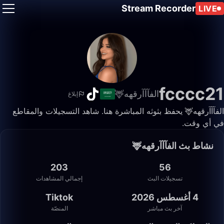
Stream Recorder
LIVE
fcccc21
الفآآآرقهه🦌
إبلاغ
الفآآآرقهه🦌 يحفظ بثوثه المباشرة هنا. شاهد التسجيلات والمقاطع
في أي وقت.
نشاط بث الفآآآرقهه🦌
203
56
تسجيلات البث
إجمالي المشاهدات
4 أغسطس 2026
Tiktok
آخر بث مباشر
المنصّة