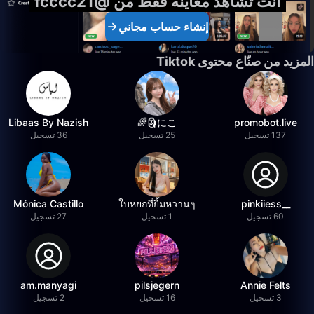
أنت تشاهد معاينة فقط من @fcccc21
إنشاء حساب مجاني
المزيد من صنّاع محتوى Tiktok
Libaas By Nazish
にこ🗿🌈
promobot.live
137 تسجيل
25 تسجيل
36 تسجيل
Mónica Castillo
ใบหยกที่ยิ้มหวานๆ
__pinkiiess
60 تسجيل
1 تسجيل
27 تسجيل
am.manyagi
pilsjegern
Annie Felts
3 تسجيل
16 تسجيل
2 تسجيل