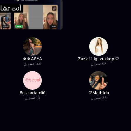
أنت تشاهد 
ASYA🍀🍀
🤍Zuzia🤍 ig: zuzkqpl
57 تسجيل
146 تسجيل
Bella.artateliê
Mathilda♡︎
35 تسجيل
13 تسجيل