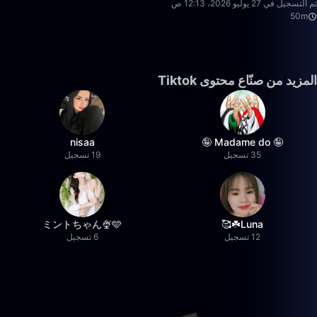
تم التسجيل في 27 يوليو 2026، 12:13 ص
50m
المزيد من صنّاع محتوى Tiktok
nisaa
🤪 Madame do 🤪
35 تسجيل
19 تسجيل
ミントちゃん🍨🩵
Luna☘️🥰
12 تسجيل
6 تسجيل