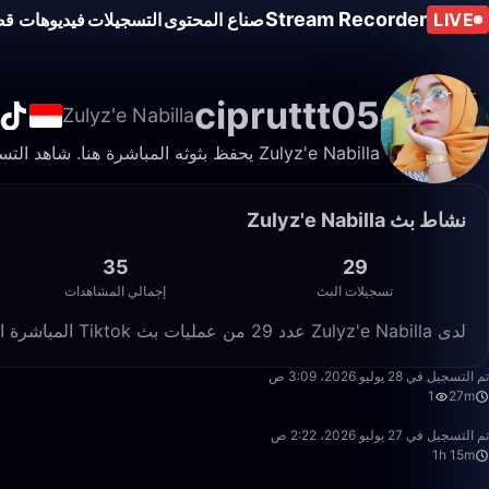
Stream Recorder
LIVE
صناع المحتوى
التسجيلات
فيديوهات قص
cipruttt05
Zulyz'e Nabilla
Zulyz'e Nabilla يحفظ بثوثه المباشرة هنا. شاهد التسجيلات والمقاطع في أي وقت.
نشاط بث Zulyz'e Nabilla
35
29
تسجيلات البث
إجمالي المشاهدات
لدى Zulyz'e Nabilla عدد 29 من عمليات بث Tiktok المباشرة المسجّلة على Live Stream Recorder، بإجمالي 35 مشاهدة.
27:46
تم التسجيل في 28 يوليو 2026، 3:09 ص
1
27m
1:15:56
تم التسجيل في 27 يوليو 2026، 2:22 ص
1h 15m
50:00