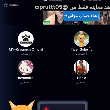
معاينة فقط من @cipruttt05
إنشاء حساب مجاني
MY-Rifoamxn Official
Ticer Sofie ᥫ᭡
6 تسجيل
29 تسجيل
kosandra
Bbela
6 تسجيل
3 تسجيل