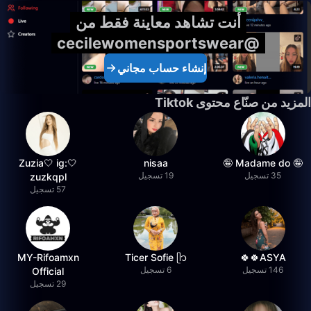
أنت تشاهد معاينة فقط من
@cecilewomensportswear
إنشاء حساب مجاني
المزيد من صنّاع محتوى Tiktok
🤍Zuzia🤍 ig:
nisaa
🤪 Madame do 🤪
35 تسجيل
19 تسجيل
zuzkqpl
57 تسجيل
MY-Rifoamxn
Ticer Sofie ᥫ᭡
ASYA🍀🍀
146 تسجيل
6 تسجيل
Official
29 تسجيل