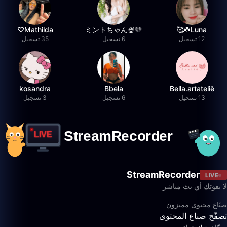
Mathilda♡︎
ミントちゃん🍨🩵
Luna☘️🥰
12 تسجيل
6 تسجيل
35 تسجيل
kosandra
Bbela
Bella.artateliê
13 تسجيل
6 تسجيل
3 تسجيل
StreamRecorder
LIVE
لا يفوتك أي بث مباشر
صنّاع محتوى مميزون
تصفّح صناع المحتوى