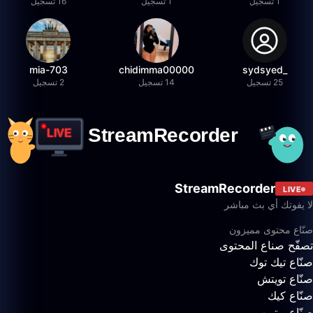
1 تسجيل
1 تسجيل
16 تسجيل
mia-703
chidimma00000
_sydsyed
25 تسجيل
14 تسجيل
2 تسجيل
StreamRecorder
LIVE
لا يفوتك أي بث مباشر
صنّاع محتوى مميزون
تصفّح صناع المحتوى
صنّاع تيك توك
صنّاع تويتش
صنّاع كيك
صنّاع يوتيوب