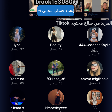
@brook153080
إنشاء حساب مجاني
المزيد من صنّاع محتوى Tiktok
lyna
Beauty
444GoddessKaylin
12 تسجيل
37 تسجيل
🇬🇩
11 تسجيل
Yasmina
36_Nissa🍑
Sveva migliaccio
9 تسجيل
28 تسجيل
66 تسجيل
niksaa.x
kimberleyeee
ES