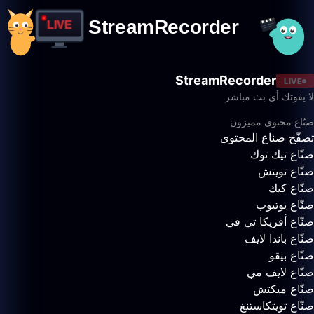
StreamRecorder
LIVE
لا يفوتك أي بث مباشر
صنّاع محتوى مميزون
تصفّح صناع المحتوى
صنّاع تيك توك
صنّاع تويتش
صنّاع كيك
صنّاع يوتيوب
صنّاع أفريكا تي في
صنّاع باندا لايف
صنّاع بيقو
صنّاع لايف مي
صنّاع ميكتش
صنّاع تويتكاستنغ