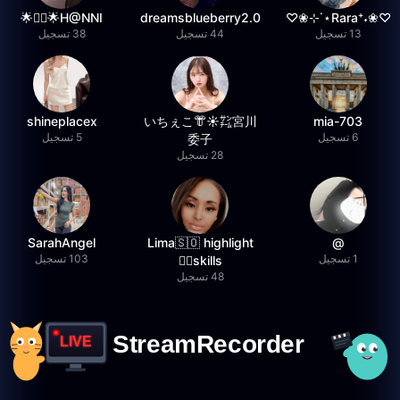
H@NNI🌟❤️‍🔥🌟
dreamsblueberry2.0
♡❀˖⁺Rara⋆˙⊹❀♡
13 تسجيل
44 تسجيل
38 تسجيل
shineplacex
いちぇこ👘☀️㌠宮川
mia-703
6 تسجيل
5 تسجيل
委子
28 تسجيل
SarahAngel
Lima🇸🇴 highlight
@
1 تسجيل
103 تسجيل
skills✌🏽
48 تسجيل