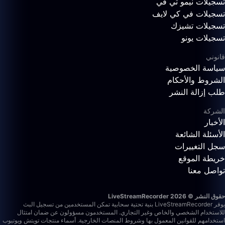
تسجيلات نيمو تي في
تسجيلات في كي لايف
تسجيلات تشيزك
تسجيلات يونو
قانوني
سياسة الخصوصية
الشروط والأحكام
طلب إزالة النشر
الشركة
الأخبار
الأسئلة الشائعة
سجل التغييرات
خريطة الموقع
تواصل معنا
حقوق النشر © 2026 LiveStreamRecorder
يوفر LiveStreamRecorder بنية تحتية سحابية تمكن المستخدمين من تسجيل البث
للاستخدام الشخصي والخاص وغير التجاري. المستخدمون مسؤولون عن ضمان امتثال
استخدامهم للقوانين المعمول بها وشروط المنصات الخارجية.
أسماء منتجات تويتش ويوتيوب