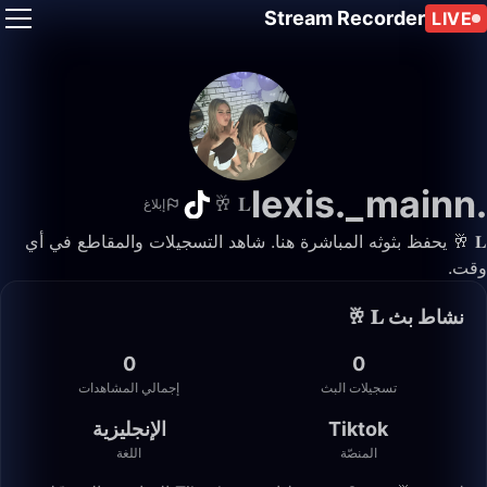
Stream Recorder
LIVE
.lexis._mainn
𝐋 🥂
إبلاغ
𝐋 🥂 يحفظ بثوثه المباشرة هنا. شاهد التسجيلات والمقاطع في أي
وقت.
نشاط بث 𝐋 🥂
0
0
تسجيلات البث
إجمالي المشاهدات
Tiktok
الإنجليزية
المنصّة
اللغة