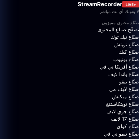
StreamRecorder
LIVE
لا يفوتك أي بث مباشر
صنّاع محتوى مميزون
تصفّح صناع المحتوى
صنّاع تيك توك
صنّاع تويتش
صنّاع كيك
صنّاع يوتيوب
صنّاع أفريكا تي في
صنّاع باندا لايف
صنّاع بيقو
صنّاع لايف مي
صنّاع ميكتش
صنّاع تويتكاستنغ
صنّاع جوي لايف
صنّاع 17 لايف
صنّاع كواي
صنّاع نيمو تي في