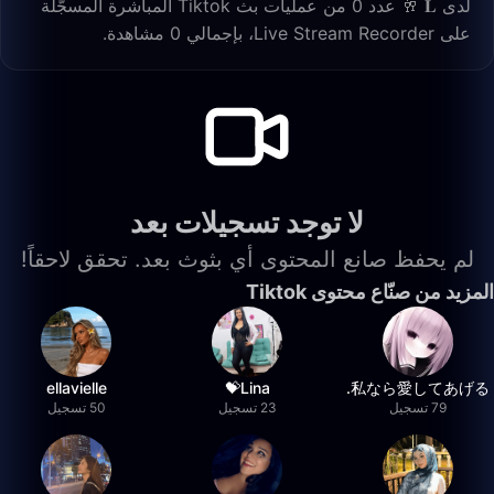
لدى 𝐋 🥂 عدد 0 من عمليات بث Tiktok المباشرة المسجّلة
على Live Stream Recorder، بإجمالي 0 مشاهدة.
لا توجد تسجيلات بعد
لم يحفظ صانع المحتوى أي بثوث بعد. تحقق لاحقاً!
المزيد من صنّاع محتوى Tiktok
ellavielle
Lina💝
私なら愛してあげる.
79 تسجيل
23 تسجيل
50 تسجيل