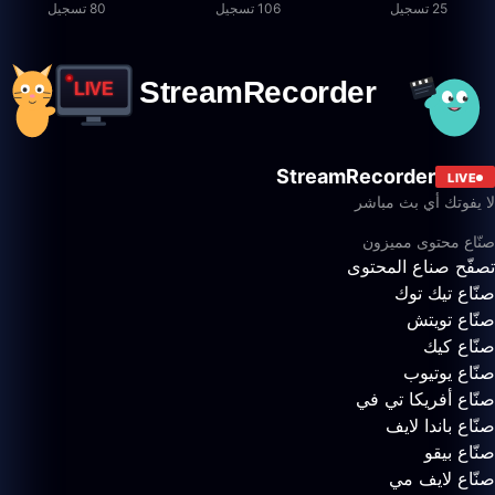
25 تسجيل
106 تسجيل
80 تسجيل
StreamRecorder
LIVE
لا يفوتك أي بث مباشر
صنّاع محتوى مميزون
تصفّح صناع المحتوى
صنّاع تيك توك
صنّاع تويتش
صنّاع كيك
صنّاع يوتيوب
صنّاع أفريكا تي في
صنّاع باندا لايف
صنّاع بيقو
صنّاع لايف مي