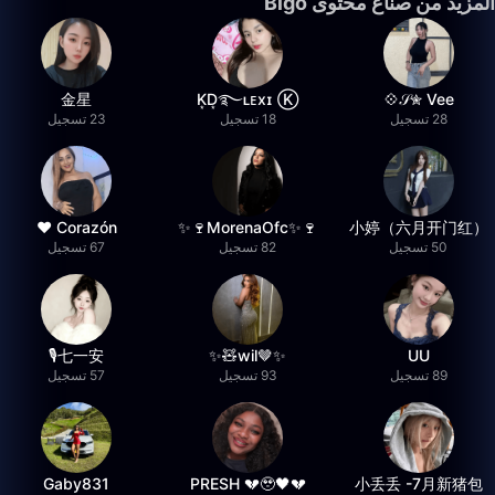
المزيد من صنّاع محتوى Bigo
金星
K͙D͙࿐ʟᴇxɪ Ⓚ
𝒮✮ Vee💠
28 تسجيل
18 تسجيل
23 تسجيل
Corazón ♥
🍷✨MorenaOfc🍷✨
小婷（六月开门红）
50 تسجيل
82 تسجيل
67 تسجيل
七一安🎙️
✨🤎wil🧸✨
UU
89 تسجيل
93 تسجيل
57 تسجيل
Gaby831
💔🖤PRESH 💔🥹
小丢丢 -7月新猪包