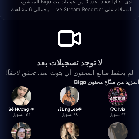
لدى Ianastylez عدد 0 من عمليات بث Bigo المباشرة
المسجّلة على Live Stream Recorder، بإجمالي 6 مشاهدة.
لا توجد تسجيلات بعد
لم يحفظ صانع المحتوى أي بثوث بعد. تحقق لاحقاً!
المزيد من صنّاع محتوى Bigo
Bé Hương 🫦
☘️LingLee🍒
Olivia🎲
67 تسجيل
28 تسجيل
199 تسجيل