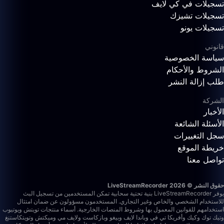
تسجيلات في كي لايف
تسجيلات تشيزك
تسجيلات يونو
قانوني
سياسة الخصوصية
الشروط والأحكام
طلب إزالة النشر
الشركة
الأخبار
الأسئلة الشائعة
سجل التغييرات
خريطة الموقع
تواصل معنا
حقوق النشر © 2026 LiveStreamRecorder
يوفر LiveStreamRecorder بنية تحتية سحابية تمكن المستخدمين من تسجيل البث
للاستخدام الشخصي والخاص وغير التجاري. المستخدمون مسؤولون عن ضمان امتثال
استخدامهم للقوانين المعمول بها وشروط المنصات الخارجية.
أسماء منتجات تويتش ويوتيوب
وتيك توك وكيك وأفريكا تي في وباندا لايف وبيغو وبازكاست ولايف مي وميكتش وتويتكاستنغ