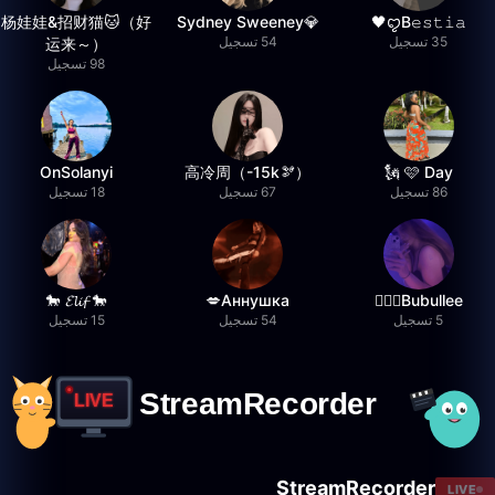
杨娃娃&招财猫🐱（好
💎Sydney Sweeney
ꨄB𝚎𝚜𝚝𝚒𝚊🖤
35 تسجيل
54 تسجيل
运来～）
98 تسجيل
OnSolanyi
高冷周（-15k🫘）
🩷 Day 🗽
86 تسجيل
67 تسجيل
18 تسجيل
🐎 𝓔𝓵𝓲𝓯 🐎
Аннушка💋
Bubullee🧚🏼‍♀️
5 تسجيل
54 تسجيل
15 تسجيل
StreamRecorder
LIVE