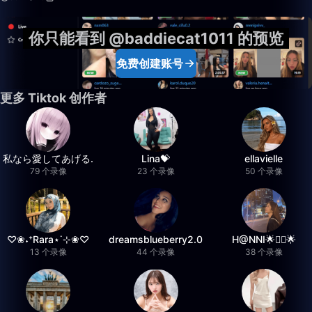
你只能看到 @baddiecat1011 的预览
免费创建账号
更多 Tiktok 创作者
私なら愛してあげる.
Lina💝
ellavielle
79 个录像
23 个录像
50 个录像
♡❀˖⁺Rara⋆˙⊹❀♡
dreamsblueberry2.0
H@NNI🌟❤️‍🔥🌟
13 个录像
44 个录像
38 个录像