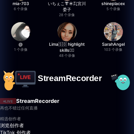
mia-703
いちぇこ👘☀️㌠宮川
shineplacex
6 个录像
5 个录像
委子
28 个录像
@
Lima🇸🇴 highlight
SarahAngel
1 个录像
103 个录像
skills✌🏽
48 个录像
StreamRecorder
LIVE
再也不错过任何直播
精选创作者
浏览创作者
TikTok 创作者