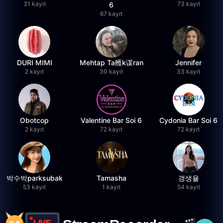
31 kayıt
73 kayıt
6
67 kayıt
DURI MIMI
Mehtap Ta艧k谋ran
Jennifer
2 kayıt
30 kayıt
33 kayıt
Obotcop
Valentine Bar Soi 6
Cydonia Bar Soi 6
2 kayıt
72 kayıt
72 kayıt
박수박parksubak
Tamasha
갱생율
53 kayıt
1 kayıt
54 kayıt