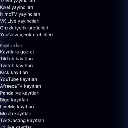
17live yayıncıları
Kwai yayıncıları
NimoTV yayıncıları
VK Live yayıncıları
Chzzk içerik üreticileri
YouNow içerik üreticileri
Kayıtları İzle
Kayıtlara göz at
TikTok kayıtları
Twitch kayıtları
Kick kayıtları
YouTube kayıtları
AfreecaTV kayıtları
Pandalive kayıtları
Bigo kayıtları
LiveMe kayıtları
Mixch kayıtları
TwitCasting kayıtları
Joilive kayıtları