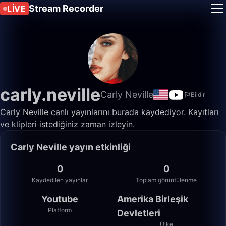
Stream Recorder
LIVE
carly.neville
Carly Neville
Bildir
Carly Neville canlı yayınlarını burada kaydediyor. Kayıtları
ve klipleri istediğiniz zaman izleyin.
Carly Neville yayın etkinliği
0
0
Kaydedilen yayınlar
Toplam görüntülenme
Youtube
Amerika Birleşik
Platform
Devletleri
Ülke