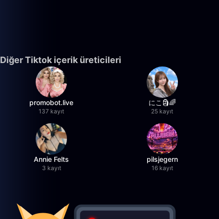
Diğer Tiktok içerik üreticileri
promobot.live
にこ🗿🌈
137 kayıt
25 kayıt
Annie Felts
pilsjegern
3 kayıt
16 kayıt