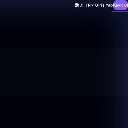
Dil
TR
Giriş Yap
Kayıt Ol