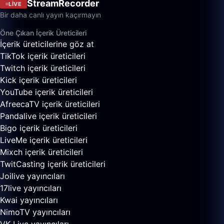
StreamRecorder
LIVE
Bir daha canlı yayın kaçırmayın
Öne Çıkan İçerik Üreticileri
İçerik üreticilerine göz at
TikTok içerik üreticileri
Twitch içerik üreticileri
Kick içerik üreticileri
YouTube içerik üreticileri
AfreecaTV içerik üreticileri
Pandalive içerik üreticileri
Bigo içerik üreticileri
LiveMe içerik üreticileri
Mixch içerik üreticileri
TwitCasting içerik üreticileri
Joilive yayıncıları
17live yayıncıları
Kwai yayıncıları
NimoTV yayıncıları