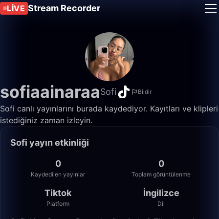
Stream Recorder
LIVE
sofiaainaraa
Sofi
Bildir
Sofi canlı yayınlarını burada kaydediyor. Kayıtları ve klipleri
istediğiniz zaman izleyin.
Sofi yayın etkinliği
0
0
Kaydedilen yayınlar
Toplam görüntülenme
Tiktok
İngilizce
Platform
Dil