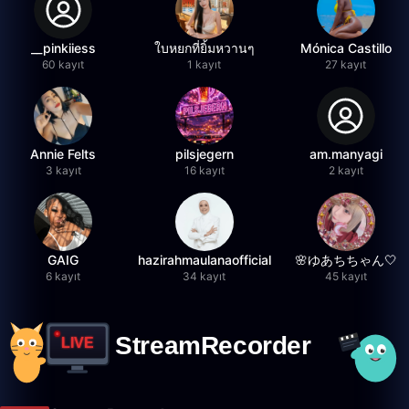
__pinkiiess
ใบหยกที่ยิ้มหวานๆ
Mónica Castillo
60 kayıt
1 kayıt
27 kayıt
Annie Felts
pilsjegern
am.manyagi
3 kayıt
16 kayıt
2 kayıt
GAIG
hazirahmaulanaofficial
🌸ゆあちちゃん🤍
6 kayıt
34 kayıt
45 kayıt