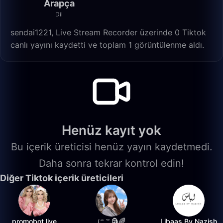
Arapça
Dil
sendai1221, Live Stream Recorder üzerinde 0 Tiktok
canlı yayını kaydetti ve toplam 1 görüntülenme aldı.
Henüz kayıt yok
Bu içerik üreticisi henüz yayın kaydetmedi.
Daha sonra tekrar kontrol edin!
Diğer Tiktok içerik üreticileri
promobot.live
にこ🗿🌈
Libaas By Nazish