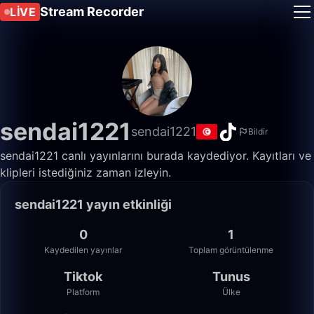
Stream Recorder
LIVE
sendai1221
sendai1221
Bildir
sendai1221 canlı yayınlarını burada kaydediyor. Kayıtları ve
klipleri istediğiniz zaman izleyin.
sendai1221 yayın etkinliği
0
1
Kaydedilen yayınlar
Toplam görüntülenme
Tiktok
Tunus
Platform
Ülke