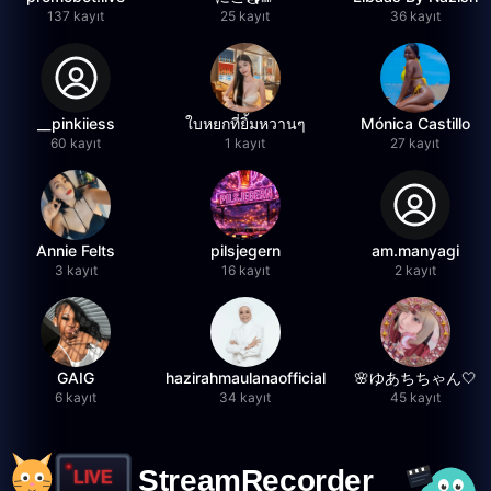
137 kayıt
25 kayıt
36 kayıt
__pinkiiess
ใบหยกที่ยิ้มหวานๆ
Mónica Castillo
60 kayıt
1 kayıt
27 kayıt
Annie Felts
pilsjegern
am.manyagi
3 kayıt
16 kayıt
2 kayıt
GAIG
hazirahmaulanaofficial
🌸ゆあちちゃん🤍
6 kayıt
34 kayıt
45 kayıt