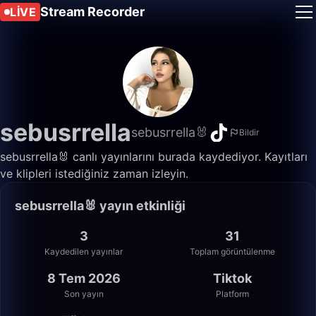
Stream Recorder
LIVE
sebusrrella
sebusrrella🐰
Bildir
sebusrrella🐰 canlı yayınlarını burada kaydediyor. Kayıtları
ve klipleri istediğiniz zaman izleyin.
sebusrrella🐰 yayın etkinliği
3
31
Kaydedilen yayınlar
Toplam görüntülenme
8 Tem 2026
Tiktok
Son yayın
Platform