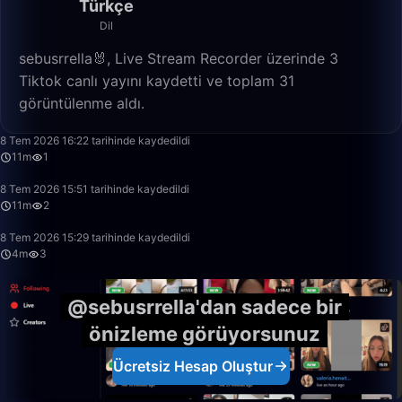
Türkçe
Dil
sebusrrella🐰, Live Stream Recorder üzerinde 3
Tiktok canlı yayını kaydetti ve toplam 31
görüntülenme aldı.
11:56
8 Tem 2026 16:22 tarihinde kaydedildi
11m
1
11:14
8 Tem 2026 15:51 tarihinde kaydedildi
11m
2
4:34
8 Tem 2026 15:29 tarihinde kaydedildi
4m
3
@sebusrrella'dan sadece bir
önizleme görüyorsunuz
Ücretsiz Hesap Oluştur