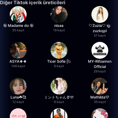
Diğer Tiktok içerik üreticileri
🤪 Madame do 🤪
nisaa
🤍Zuzia🤍 ig:
35 kayıt
19 kayıt
zuzkqpl
57 kayıt
ASYA🍀🍀
Ticer Sofie ᥫ᭡
MY-Rifoamxn
146 kayıt
6 kayıt
Official
29 kayıt
Luna☘️🥰
ミントちゃん🍨🩵
Mathilda♡︎
12 kayıt
6 kayıt
35 kayıt