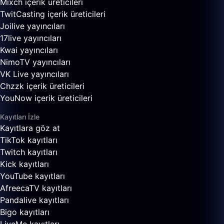
Mixch içerik üreticileri
TwitCasting içerik üreticileri
Joilive yayıncıları
17live yayıncıları
Kwai yayıncıları
NimoTV yayıncıları
VK Live yayıncıları
Chzzk içerik üreticileri
YouNow içerik üreticileri
Kayıtları İzle
Kayıtlara göz at
TikTok kayıtları
Twitch kayıtları
Kick kayıtları
YouTube kayıtları
AfreecaTV kayıtları
Pandalive kayıtları
Bigo kayıtları