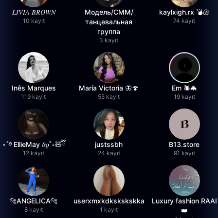
𝐿𝐼𝑉𝐼𝐴 𝐵𝑅𝑂𝑊𝑁
Модель/СММ/
kaylxigh.rx 💣🐚
10 kayıt
74 kayıt
танцевальная
группа
3 kayıt
Inês Marques
María Victoria 🦋🍄
Em 🕷️🦇
119 kayıt
55 kayıt
19 kayıt
⋆˚࿔ EllieMay 𝜗𝜚˚⋆🧸ྀི
justssbh
B13.store
12 kayıt
24 kayıt
91 kayıt
🐆ANGELICA🐆
userxmxkdkskskskka
Luxury fashion RAAI
8 kayıt
1 kayıt
👑