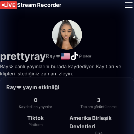
Stream Recorder
LIVE
prettyray
Ray💋
Bildir
Ray💋 canlı yayınlarını burada kaydediyor. Kayıtları ve
klipleri istediğiniz zaman izleyin.
Ray💋 yayın etkinliği
0
3
Kaydedilen yayınlar
Toplam görüntülenme
Tiktok
Amerika Birleşik
Platform
Devletleri
Ülke