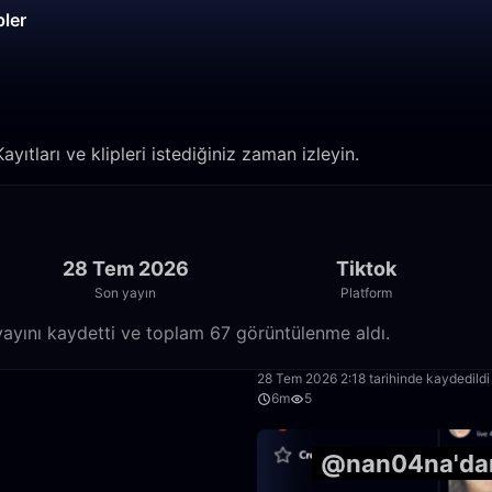
pler
yıtları ve klipleri istediğiniz zaman izleyin.
28 Tem 2026
Tiktok
Son yayın
Platform
ayını kaydetti ve toplam 67 görüntülenme aldı.
5:39
28 Tem 2026 2:18 tarihinde kaydedildi
6m
5
21:21
@nan04na'dan