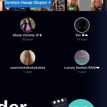
Ücretsiz Hesap Oluştur
María Victoria 🦋🍄
Em 🕷️🦇
55 kayıt
19 kayıt
userxmxkdkskskskka
Luxury fashion RAAI👑
1 kayıt
1 kayıt