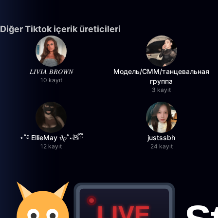
Diğer Tiktok içerik üreticileri
𝐿𝐼𝑉𝐼𝐴 𝐵𝑅𝑂𝑊𝑁
Модель/СММ/танцевальная
10 kayıt
группа
3 kayıt
⋆˚࿔ EllieMay 𝜗𝜚˚⋆🧸ྀི
justssbh
12 kayıt
24 kayıt