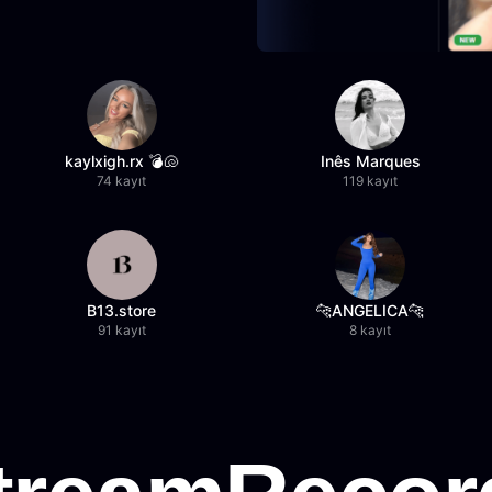
kaylxigh.rx 💣🐚
Inês Marques
74 kayıt
119 kayıt
B13.store
🐆ANGELICA🐆
91 kayıt
8 kayıt