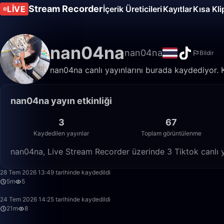
Stream Recorder
LIVE
İçerik Üreticileri
Kayıtlar
Kısa Kli
nan04na
nan04na
Bildir
nan04na canlı yayınlarını burada kaydediyor. Ka
nan04na yayın etkinliği
3
67
Kaydedilen yayınlar
Toplam görüntülenme
nan04na, Live Stream Recorder üzerinde 3 Tiktok canlı y
28 Tem 2026 13:49 tarihinde kaydedildi
5m
5
24 Tem 2026 14:25 tarihinde kaydedildi
21m
8