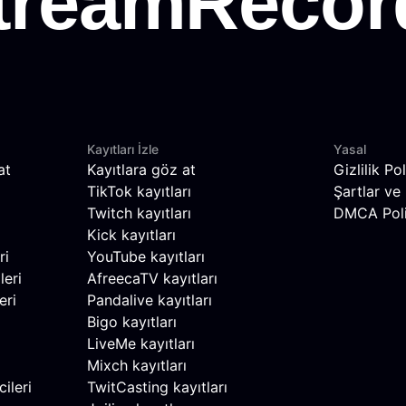
Kayıtları İzle
Yasal
at
Kayıtlara göz at
Gizlilik Pol
TikTok kayıtları
Şartlar ve 
Twitch kayıtları
DMCA Poli
Kick kayıtları
ri
YouTube kayıtları
leri
AfreecaTV kayıtları
eri
Pandalive kayıtları
Bigo kayıtları
LiveMe kayıtları
Mixch kayıtları
ileri
TwitCasting kayıtları