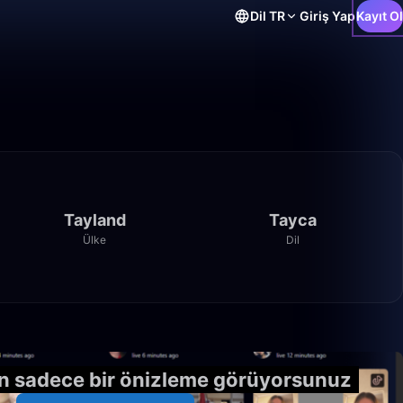
Dil
TR
Giriş Yap
Kayıt Ol
Tayland
Tayca
Ülke
Dil
6:55
 sadece bir önizleme görüyorsunuz