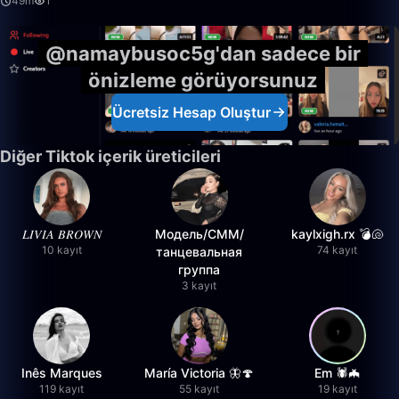
49m
1
@namaybusoc5g'dan sadece bir
önizleme görüyorsunuz
Ücretsiz Hesap Oluştur
Diğer Tiktok içerik üreticileri
𝐿𝐼𝑉𝐼𝐴 𝐵𝑅𝑂𝑊𝑁
Модель/СММ/
kaylxigh.rx 💣🐚
10 kayıt
74 kayıt
танцевальная
группа
3 kayıt
Inês Marques
María Victoria 🦋🍄
Em 🕷️🦇
119 kayıt
55 kayıt
19 kayıt