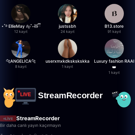
⋆˚࿔ EllieMay 𝜗𝜚˚⋆🧸ྀི
justssbh
B13.store
12 kayıt
24 kayıt
91 kayıt
🐆ANGELICA🐆
userxmxkdkskskskka
Luxury fashion RAAI
8 kayıt
1 kayıt
👑
1 kayıt
StreamRecorder
LIVE
Bir daha canlı yayın kaçırmayın