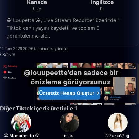
Kanada
İngilizce
Ülke
Dil
🦋 Loupette 🦋, Live Stream Recorder üzerinde 1
Tiktok canlı yayını kaydetti ve toplam 0
görüntülenme aldı.
2:00:43
11 Tem 2026 20:06 tarihinde kaydedildi
2h 0m
@louupeette'dan sadece bir
önizleme görüyorsunuz
Ücretsiz Hesap Oluştur
Diğer Tiktok içerik üreticileri
🤪 Madame do 🤪
nisaa
🤍Zuzia🤍 ig: