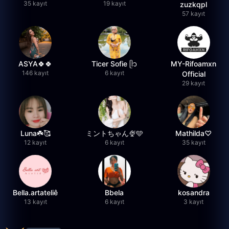
35 kayıt
19 kayıt
zuzkqpl
57 kayıt
ASYA🍀🍀
Ticer Sofie ᥫ᭡
MY-Rifoamxn
146 kayıt
6 kayıt
Official
29 kayıt
Luna☘️🥰
ミントちゃん🍨🩵
Mathilda♡︎
12 kayıt
6 kayıt
35 kayıt
Bella.artateliê
Bbela
kosandra
13 kayıt
6 kayıt
3 kayıt