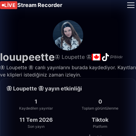
Stream Recorder
LIVE
louupeette
🦋 Loupette 🦋
Bildir
🦋 Loupette 🦋 canlı yayınlarını burada kaydediyor. Kayıtları
ve klipleri istediğiniz zaman izleyin.
🦋 Loupette 🦋 yayın etkinliği
1
0
Kaydedilen yayınlar
Toplam görüntülenme
11 Tem 2026
Tiktok
Son yayın
Platform