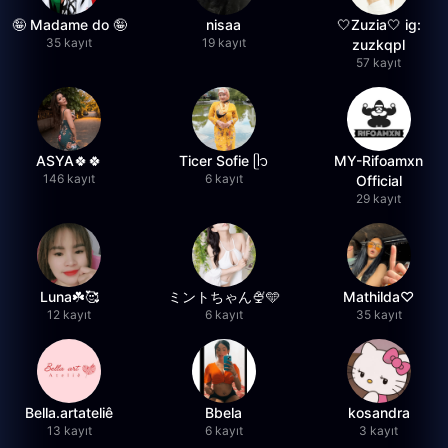
🤪 Madame do 🤪
nisaa
🤍Zuzia🤍 ig:
35 kayıt
19 kayıt
zuzkqpl
57 kayıt
ASYA🍀🍀
Ticer Sofie ᥫ᭡
MY-Rifoamxn
146 kayıt
6 kayıt
Official
29 kayıt
Luna☘️🥰
ミントちゃん🍨🩵
Mathilda♡︎
12 kayıt
6 kayıt
35 kayıt
Bella.artateliê
Bbela
kosandra
13 kayıt
6 kayıt
3 kayıt