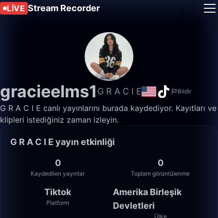
Stream Recorder
LIVE
gracieelms1
G R A C I E
Bildir
G R A C I E canlı yayınlarını burada kaydediyor. Kayıtları ve
klipleri istediğiniz zaman izleyin.
G R A C I E yayın etkinliği
0
0
Kaydedilen yayınlar
Toplam görüntülenme
Tiktok
Amerika Birleşik
Platform
Devletleri
Ülke