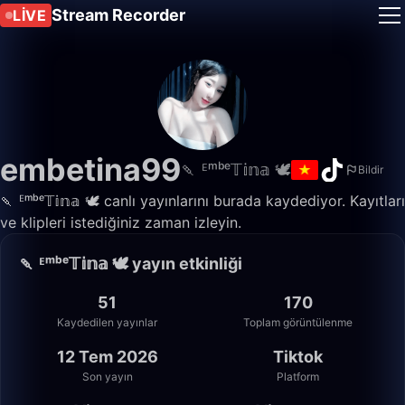
Stream Recorder
LIVE
embetina99
🍡 ᴱᵐᵇᵉ𝕋𝕚𝕟𝕒 🕊️
Bildir
🍡 ᴱᵐᵇᵉ𝕋𝕚𝕟𝕒 🕊️ canlı yayınlarını burada kaydediyor. Kayıtları
ve klipleri istediğiniz zaman izleyin.
🍡 ᴱᵐᵇᵉ𝕋𝕚𝕟𝕒 🕊️ yayın etkinliği
51
170
Kaydedilen yayınlar
Toplam görüntülenme
12 Tem 2026
Tiktok
Son yayın
Platform