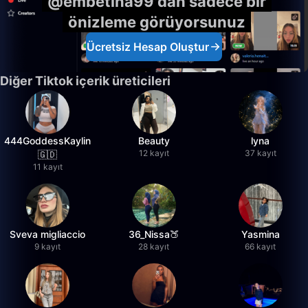
@embetina99'dan sadece bir
önizleme görüyorsunuz
Ücretsiz Hesap Oluştur
Diğer Tiktok içerik üreticileri
444GoddessKaylin
Beauty
lyna
12 kayıt
37 kayıt
🇬🇩
11 kayıt
Sveva migliaccio
36_Nissa🍑
Yasmina
9 kayıt
28 kayıt
66 kayıt