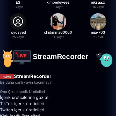
ES
kimberleyeee
niksaa.x
1 kayıt
1 kayıt
16 kayıt
_sydsyed
chidimma00000
mia-703
25 kayıt
14 kayıt
2 kayıt
StreamRecorder
LIVE
Bir daha canlı yayın kaçırmayın
Öne Çıkan İçerik Üreticileri
İçerik üreticilerine göz at
TikTok içerik üreticileri
Twitch içerik üreticileri