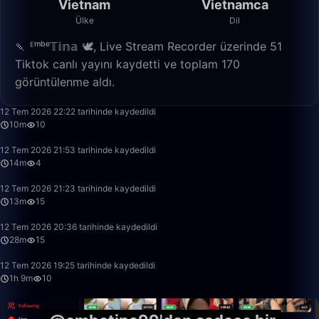
Vietnam
Vietnamca
Ülke
Dil
🍡 ᴱᵐᵇᵉ𝕋𝕚𝕟𝕒 🕊️, Live Stream Recorder üzerinde 51
Tiktok canlı yayını kaydetti ve toplam 170
görüntülenme aldı.
10:53
12 Tem 2026 22:22 tarihinde kaydedildi
10m
10
14:22
12 Tem 2026 21:53 tarihinde kaydedildi
14m
4
13:34
12 Tem 2026 21:23 tarihinde kaydedildi
13m
15
28:23
12 Tem 2026 20:36 tarihinde kaydedildi
28m
15
1:09:28
12 Tem 2026 19:25 tarihinde kaydedildi
1h 9m
10