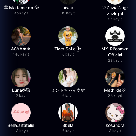
🤪 Madame do 🤪
nisaa
🤍Zuzia🤍 ig:
35 kayıt
19 kayıt
zuzkqpl
57 kayıt
ASYA🍀🍀
Ticer Sofie ᥫ᭡
MY-Rifoamxn
146 kayıt
6 kayıt
Official
29 kayıt
Luna☘️🥰
ミントちゃん🍨🩵
Mathilda♡︎
12 kayıt
6 kayıt
35 kayıt
Bella.artateliê
Bbela
kosandra
13 kayıt
6 kayıt
3 kayıt