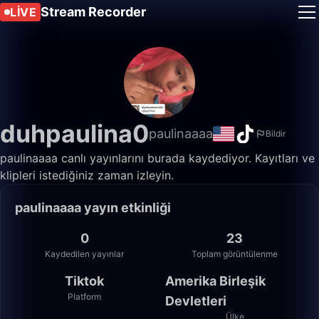
Stream Recorder
LIVE
duhpaulina0
paulinaaaa
Bildir
paulinaaaa canlı yayınlarını burada kaydediyor. Kayıtları ve
klipleri istediğiniz zaman izleyin.
paulinaaaa yayın etkinliği
0
23
Kaydedilen yayınlar
Toplam görüntülenme
Tiktok
Amerika Birleşik
Platform
Devletleri
Ülke