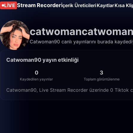
Stream Recorder
LIVE
İçerik Üreticileri
Kayıtlar
Kısa Kli
catwomancatwoma
Catwoman90 canlı yayınlarını burada kaydediyor
Catwoman90 yayın etkinliği
0
3
Kaydedilen yayınlar
Toplam görüntülenme
Catwoman90, Live Stream Recorder üzerinde 0 Tiktok can