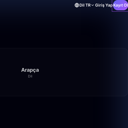
Dil
TR
Giriş Yap
Kayıt Ol
Arapça
Dil