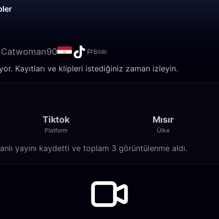
pler
n
Catwoman90
Bildir
. Kayıtları ve klipleri istediğiniz zaman izleyin.
Tiktok
Mısır
Platform
Ülke
lı yayını kaydetti ve toplam 3 görüntülenme aldı.