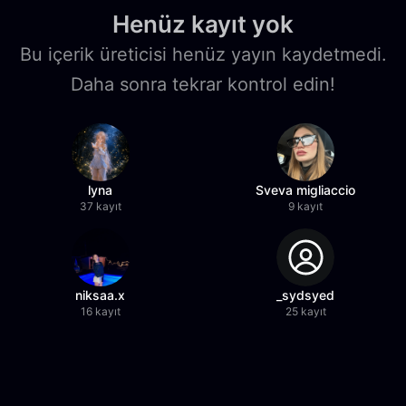
Henüz kayıt yok
Bu içerik üreticisi henüz yayın kaydetmedi.
Daha sonra tekrar kontrol edin!
lyna
Sveva migliaccio
37 kayıt
9 kayıt
niksaa.x
_sydsyed
16 kayıt
25 kayıt