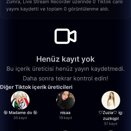
Zümra, Live Stream Recorder üzerinde 0 Tiktok canlı
yayını kaydetti ve toplam 0 görüntülenme aldı.
Henüz kayıt yok
Bu içerik üreticisi henüz yayın kaydetmedi.
Daha sonra tekrar kontrol edin!
Diğer Tiktok içerik üreticileri
🤪 Madame do 🤪
nisaa
🤍Zuzia🤍 ig:
35 kayıt
19 kayıt
zuzkqpl
57 kayıt