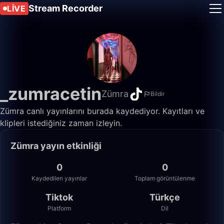
Stream Recorder
LIVE
_zumracetin
Zümra
Bildir
Zümra canlı yayınlarını burada kaydediyor. Kayıtları ve
klipleri istediğiniz zaman izleyin.
Zümra yayın etkinliği
0
0
Kaydedilen yayınlar
Toplam görüntülenme
Tiktok
Türkçe
Platform
Dil