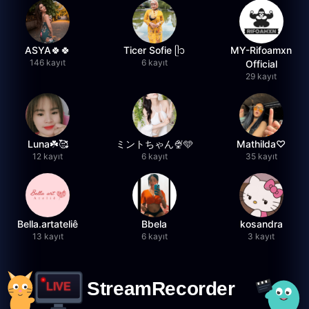
ASYA🍀🍀
Ticer Sofie ᥫ᭡
MY-Rifoamxn
146 kayıt
6 kayıt
Official
29 kayıt
Luna☘️🥰
ミントちゃん🍨🩵
Mathilda♡︎
12 kayıt
6 kayıt
35 kayıt
Bella.artateliê
Bbela
kosandra
13 kayıt
6 kayıt
3 kayıt