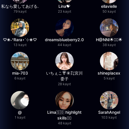
私なら愛してあげる.
Lina💝
ellavielle
79 kayıt
23 kayıt
50 kayıt
♡❀˖⁺Rara⋆˙⊹❀♡
dreamsblueberry2.0
H@NNI🌟❤️‍🔥🌟
13 kayıt
44 kayıt
38 kayıt
mia-703
いちぇこ👘☀️㌠宮川
shineplacex
6 kayıt
5 kayıt
委子
28 kayıt
@
Lima🇸🇴 highlight
SarahAngel
1 kayıt
103 kayıt
skills✌🏽
48 kayıt