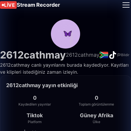
Stream Recorder
LIVE
2612cathmay
2612cathmay
Bildir
2612cathmay canlı yayınlarını burada kaydediyor. Kayıtları
ve klipleri istediğiniz zaman izleyin.
2612cathmay yayın etkinliği
0
0
Kaydedilen yayınlar
Toplam görüntülenme
Tiktok
Güney Afrika
Platform
Ülke