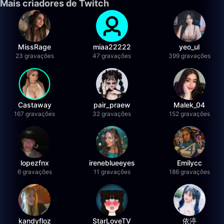
Mais criadores de Twitch
MissRage
miaa22222
yeo_ul
23 gravações
47 gravações
399 gravações
Castaway
pair_praew
Malek_04
167 gravações
32 gravações
152 gravações
lopezfnx
ireneblueeyes
Emilycc
6 gravações
11 gravações
186 gravações
kandyfloz
StarLoveTV
依渟