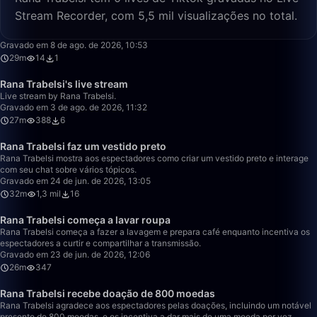
Stream Recorder, com 5,5 mil visualizações no total.
29:43
Gravado em 8 de ago. de 2026, 10:53
29m
14
1
27:24
Rana Trabelsi's live stream
Live stream by Rana Trabelsi.
Gravado em 3 de ago. de 2026, 11:32
27m
388
6
32:00
Rana Trabelsi faz um vestido preto
Rana Trabelsi mostra aos espectadores como criar um vestido preto e interage
com seu chat sobre vários tópicos.
Gravado em 24 de jun. de 2026, 13:05
32m
1,3 mil
16
26:29
Rana Trabelsi começa a lavar roupa
Rana Trabelsi começa a fazer a lavagem e prepara café enquanto incentiva os
espectadores a curtir e compartilhar a transmissão.
Gravado em 23 de jun. de 2026, 12:06
26m
347
23:43
Rana Trabelsi recebe doação de 800 moedas
Rana Trabelsi agradece aos espectadores pelas doações, incluindo um notável
presente de 800 moedas, e os incentiva a dar mais de uma moeda por vez.