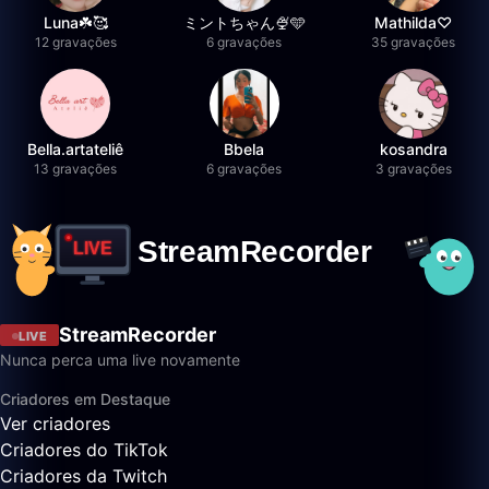
Luna☘️🥰
ミントちゃん🍨🩵
Mathilda♡︎
12 gravações
6 gravações
35 gravações
Bella.artateliê
Bbela
kosandra
13 gravações
6 gravações
3 gravações
StreamRecorder
LIVE
Nunca perca uma live novamente
Criadores em Destaque
Ver criadores
Criadores do TikTok
Criadores da Twitch