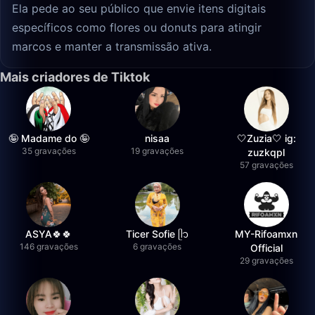
Ela pede ao seu público que envie itens digitais
específicos como flores ou donuts para atingir
marcos e manter a transmissão ativa.
Mais criadores de Tiktok
🤪 Madame do 🤪
nisaa
🤍Zuzia🤍 ig:
35 gravações
19 gravações
zuzkqpl
57 gravações
ASYA🍀🍀
Ticer Sofie ᥫ᭡
MY-Rifoamxn
146 gravações
6 gravações
Official
29 gravações