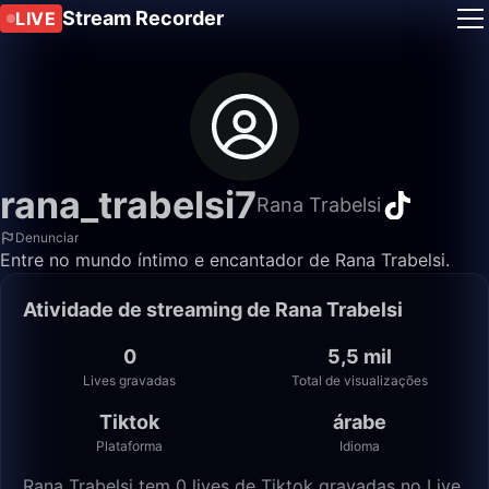
Stream Recorder
LIVE
rana_trabelsi7
Rana Trabelsi
Denunciar
Entre no mundo íntimo e encantador de Rana Trabelsi.
Atividade de streaming de Rana Trabelsi
0
5,5 mil
Lives gravadas
Total de visualizações
Tiktok
árabe
Plataforma
Idioma
Rana Trabelsi tem 0 lives de Tiktok gravadas no Live