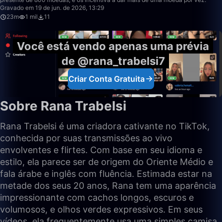
Gravado em 19 de jun. de 2026, 13:29
23m
1 mil
11
Você está vendo apenas uma prévia
de @rana_trabelsi7
Criar Conta Gratuita
Sobre Rana Trabelsi
Rana Trabelsi é uma criadora cativante no TikTok,
conhecida por suas transmissões ao vivo
envolventes e flirtes. Com base em seu idioma e
estilo, ela parece ser de origem do Oriente Médio e
fala árabe e inglês com fluência. Estimada estar na
metade dos seus 20 anos, Rana tem uma aparência
impressionante com cachos longos, escuros e
volumosos, e olhos verdes expressivos. Em seus
vídeos, ela frequentemente usa uma simples camisa