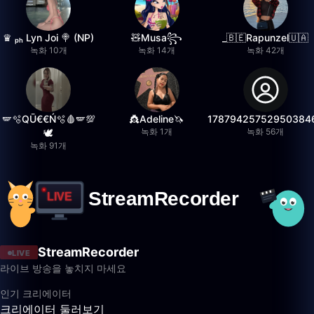
♛ ₚₕ Lyn Joi 🍭 (NP)
🧸Musa꧂
_🇧🇪Rapunzel🇺🇦
녹화 10개
녹화 14개
녹화 42개
🪽🫧QŪ€€Ń🫧🩸🪽💯
👸Adeline🦄
17879425752950384
녹화 1개
녹화 56개
🕊️
녹화 91개
StreamRecorder
LIVE
라이브 방송을 놓치지 마세요
인기 크리에이터
크리에이터 둘러보기