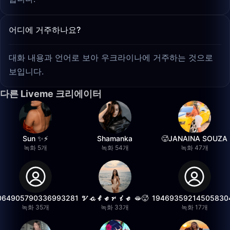
어디에 거주하나요?
대화 내용과 언어로 보아 우크라이나에 거주하는 것으로
보입니다.
다른 Liveme 크리에이터
Sun ✨⚡️
Shamanka
🥵JANAINA SOUZA
녹화 5개
녹화 54개
녹화 47개
064905790336993281
𝓥𝓪𝓵𝓮𝓻𝓲𝓮 🫦🥵
19469359214505830
녹화 35개
녹화 33개
녹화 17개