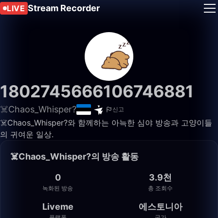
Stream Recorder
LIVE
1802745666106746881
☠️Chaos_Whisper?
신고
☠️Chaos_Whisper?와 함께하는 아늑한 심야 방송과 고양이들
의 귀여운 일상.
☠️Chaos_Whisper?의 방송 활동
0
3.9천
녹화된 방송
총 조회수
Liveme
에스토니아
플랫폼
국가