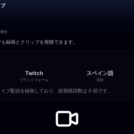
ップ
報告
いつでも録画とクリップを視聴できます。
Twitch
スペイン語
プラットフォーム
言語
の Twitch ライブ配信を録画しており、総視聴回数は 0 回です。