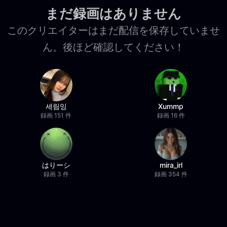
まだ録画はありません
このクリエイターはまだ配信を保存していませ
ん。後ほど確認してください！
세림잉
Xummp
録画 151 件
録画 16 件
はりーシ
mira_irl
録画 3 件
録画 354 件