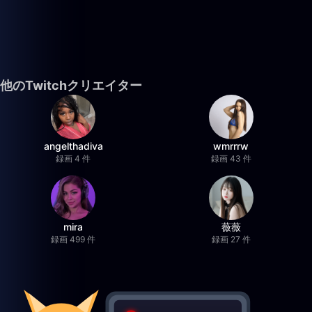
他のTwitchクリエイター
angelthadiva
wmrrrw
録画 4 件
録画 43 件
mira
薇薇
録画 499 件
録画 27 件