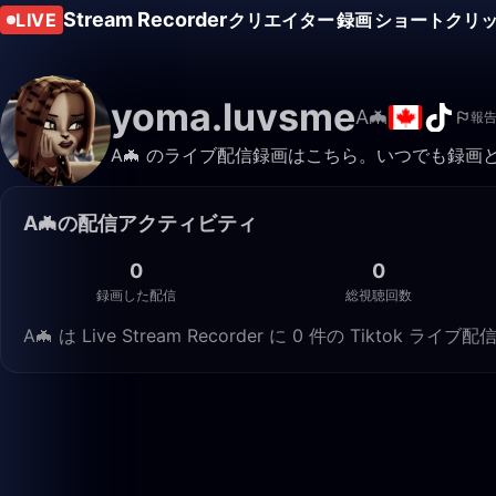
Stream Recorder
LIVE
クリエイター
録画
ショートクリ
yoma.luvsme
A🦇
報
A🦇 のライブ配信録画はこちら。いつでも録画
A🦇の配信アクティビティ
0
0
録画した配信
総視聴回数
A🦇 は Live Stream Recorder に 0 件の Tikt