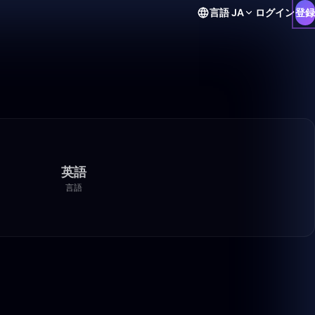
言語
JA
ログイン
登録
英語
言語