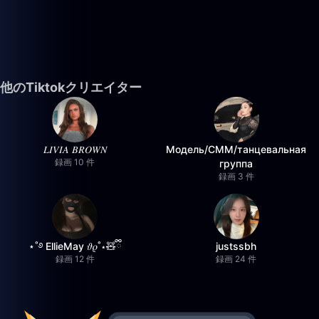
他のTiktokクリエイター
𝐿𝐼𝑉𝐼𝐴 𝐵𝑅𝑂𝑊𝑁
Модель/СММ/танцевальная
録画 10 件
группа
録画 3 件
⋆˚࿔ EllieMay 𝜗𝜚˚⋆🧸ྀི
justssbh
録画 12 件
録画 24 件