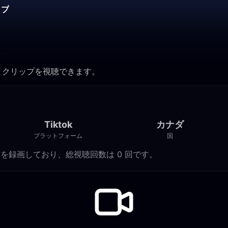
ップ
告
とクリップを視聴できます。
Tiktok
カナダ
プラットフォーム
国
ok ライブ配信を録画しており、総視聴回数は 0 回です。