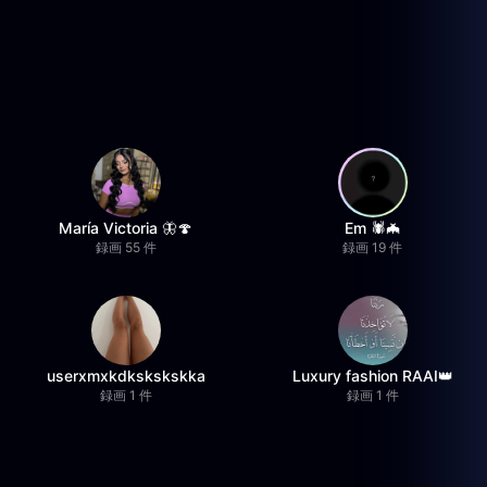
María Victoria 🦋🍄
Em 🕷️🦇
録画 55 件
録画 19 件
userxmxkdkskskskka
Luxury fashion RAAI👑
録画 1 件
録画 1 件