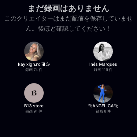
まだ録画はありません
このクリエイターはまだ配信を保存していませ
ん。後ほど確認してください！
kaylxigh.rx 💣🐚
Inês Marques
録画 74 件
録画 119 件
B13.store
🐆ANGELICA🐆
録画 91 件
録画 8 件