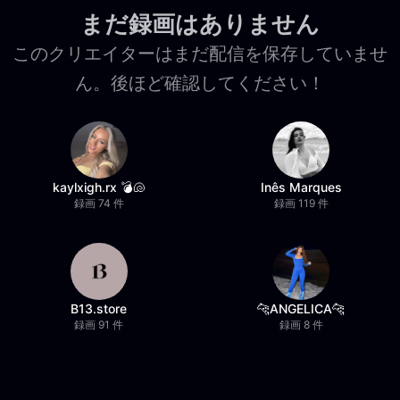
まだ録画はありません
このクリエイターはまだ配信を保存していませ
ん。後ほど確認してください！
kaylxigh.rx 💣🐚
Inês Marques
録画 74 件
録画 119 件
B13.store
🐆ANGELICA🐆
録画 91 件
録画 8 件