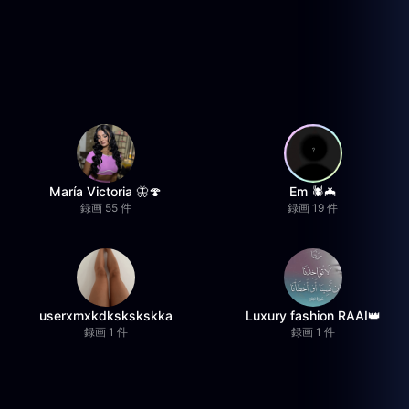
María Victoria 🦋🍄
Em 🕷️🦇
録画 55 件
録画 19 件
userxmxkdkskskskka
Luxury fashion RAAI👑
録画 1 件
録画 1 件