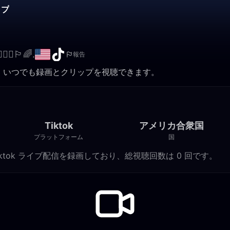
ップ
‍👩🏾🏳️‍🌈.
報告
ブ配信録画はこちら。いつでも録画とクリップを視聴できます。
Tiktok
アメリカ合衆国
プラットフォーム
国
order に 0 件の Tiktok ライブ配信を録画しており、総視聴回数は 0 回です。