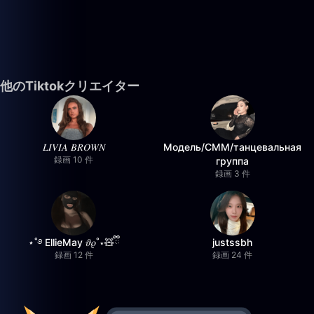
他のTiktokクリエイター
𝐿𝐼𝑉𝐼𝐴 𝐵𝑅𝑂𝑊𝑁
Модель/СММ/танцевальная
録画 10 件
группа
録画 3 件
⋆˚࿔ EllieMay 𝜗𝜚˚⋆🧸ྀི
justssbh
録画 12 件
録画 24 件