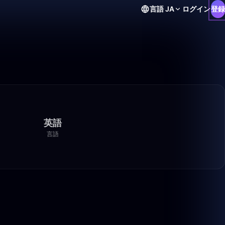
言語
JA
ログイン
登録
英語
言語