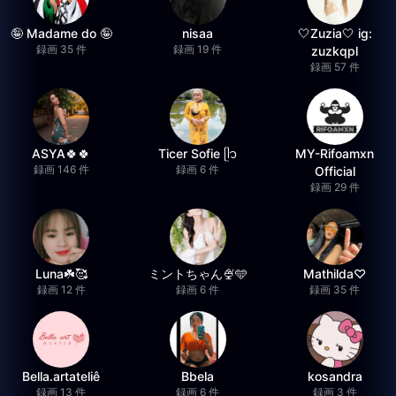
🤪 Madame do 🤪
nisaa
🤍Zuzia🤍 ig:
録画 35 件
録画 19 件
zuzkqpl
録画 57 件
ASYA🍀🍀
Ticer Sofie ᥫ᭡
MY-Rifoamxn
録画 146 件
録画 6 件
Official
録画 29 件
Luna☘️🥰
ミントちゃん🍨🩵
Mathilda♡︎
録画 12 件
録画 6 件
録画 35 件
Bella.artateliê
Bbela
kosandra
録画 13 件
録画 6 件
録画 3 件