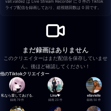
vall.valdez は Live Stream Recorder に 0 件の Tiktok
ライブ配信を録画しており、総視聴回数は 0 回です。
まだ録画はありません
このクリエイターはまだ配信を保存していませ
ん。後ほど確認してください！
他のTiktokクリエイター
私なら愛してあげる.
Lina💝
ellavielle
録画 79 件
録画 23 件
録画 50 件