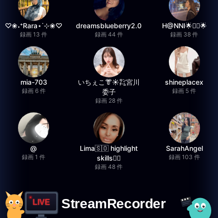
♡❀˖⁺Rara⋆˙⊹❀♡
dreamsblueberry2.0
H@NNI🌟❤️‍🔥🌟
録画 13 件
録画 44 件
録画 38 件
mia-703
いちぇこ👘☀️㌠宮川
shineplacex
録画 6 件
録画 5 件
委子
録画 28 件
@
Lima🇸🇴 highlight
SarahAngel
録画 1 件
録画 103 件
skills✌🏽
録画 48 件