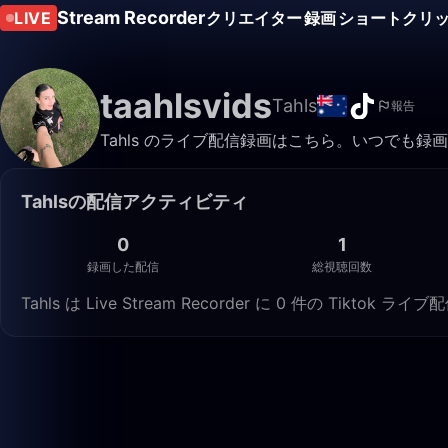
Stream Recorder
LIVE
クリエイター
録画
ショートクリ
taahlsvids
Tahls
報告
Tahls のライブ配信録画はこちら。いつでも
Tahlsの配信アクティビティ
0
1
録画した配信
総視聴回数
Tahls は Live Stream Recorder に 0 件の Tik