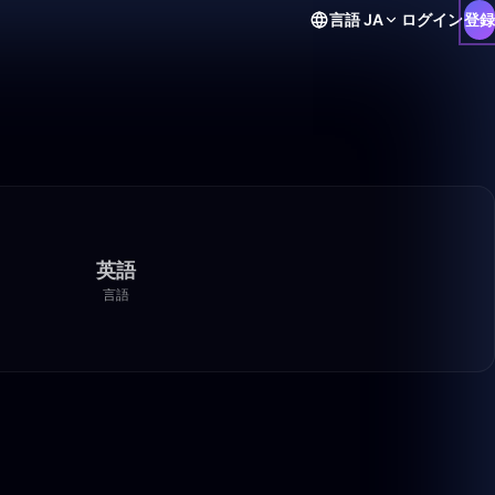
言語
JA
ログイン
登録
英語
言語