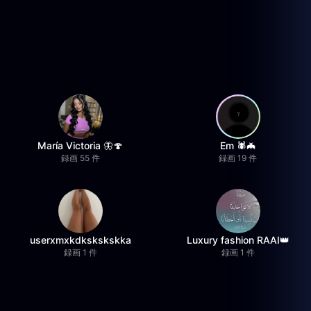
María Victoria 🦋🍄
Em 🕷️🦇
録画 55 件
録画 19 件
userxmxkdkskskskka
Luxury fashion RAAI👑
録画 1 件
録画 1 件