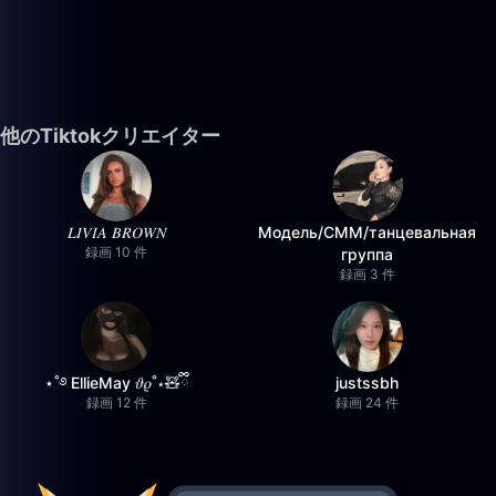
他のTiktokクリエイター
𝐿𝐼𝑉𝐼𝐴 𝐵𝑅𝑂𝑊𝑁
Модель/СММ/танцевальная
録画 10 件
группа
録画 3 件
⋆˚࿔ EllieMay 𝜗𝜚˚⋆🧸ྀི
justssbh
録画 12 件
録画 24 件