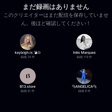
まだ録画はありません
このクリエイターはまだ配信を保存していませ
ん。後ほど確認してください！
kaylxigh.rx 💣🐚
Inês Marques
録画 74 件
録画 119 件
B13.store
🐆ANGELICA🐆
録画 91 件
録画 8 件