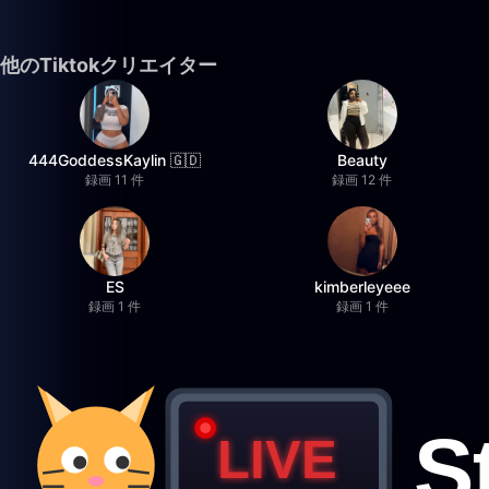
他のTiktokクリエイター
444GoddessKaylin 🇬🇩
Beauty
録画 11 件
録画 12 件
ES
kimberleyeee
録画 1 件
録画 1 件