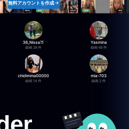
無料アカウントを作成
36_Nissa🍑
Yasmina
録画 28 件
録画 66 件
chidimma00000
mia-703
録画 14 件
録画 2 件