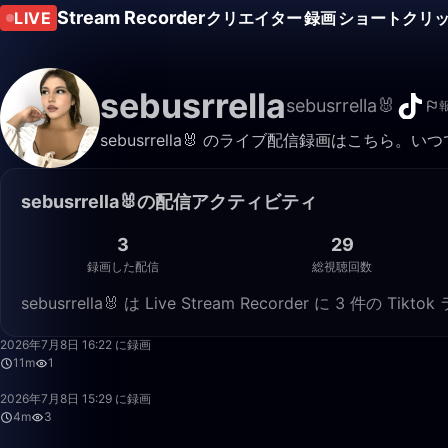
Stream Recorder
LIVE
クリエイター
録画
ショートクリ
sebusrrella
sebusrrella🐰
sebusrrella🐰 のライブ配信録画はこちら
sebusrrella🐰の配信アクティビティ
3
29
録画した配信
総視聴回数
sebusrrella🐰 は Live Stream Recorder に 3
2026年7月8日 16:22 に録画
11m
1
2026年7月8日 15:29 に録画
4m
3