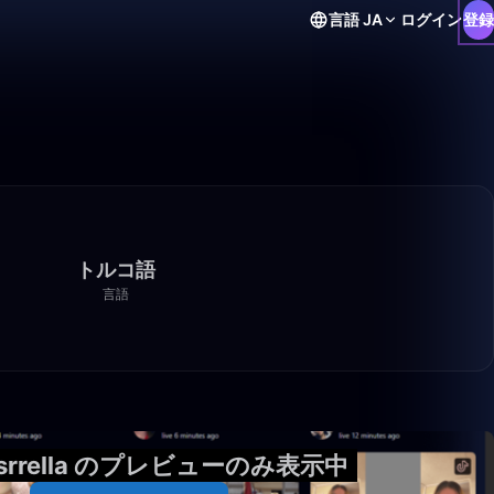
言語
JA
ログイン
登録
トルコ語
言語
11:14
usrrella のプレビューのみ表示中