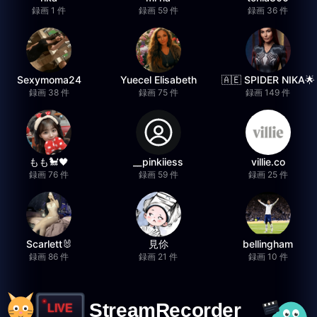
録画 1 件
録画 59 件
録画 36 件
Sexymoma24
Yuecel Elisabeth
🇦🇪 SPIDER NIKA🌟
録画 38 件
録画 75 件
録画 149 件
もも🐩🖤
__pinkiiess
villie.co
録画 76 件
録画 59 件
録画 25 件
Scarlett🐰
見伱
bellingham
録画 86 件
録画 21 件
録画 10 件