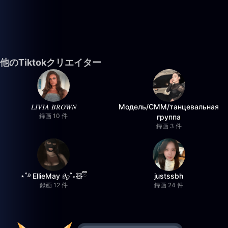
他のTiktokクリエイター
𝐿𝐼𝑉𝐼𝐴 𝐵𝑅𝑂𝑊𝑁
Модель/СММ/танцевальная
録画 10 件
группа
録画 3 件
⋆˚࿔ EllieMay 𝜗𝜚˚⋆🧸ྀི
justssbh
録画 12 件
録画 24 件