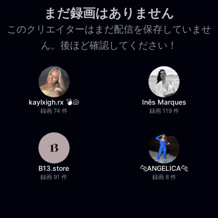
まだ録画はありません
このクリエイターはまだ配信を保存していませ
ん。後ほど確認してください！
kaylxigh.rx 💣🐚
Inês Marques
録画 74 件
録画 119 件
B13.store
🐆ANGELICA🐆
録画 91 件
録画 8 件