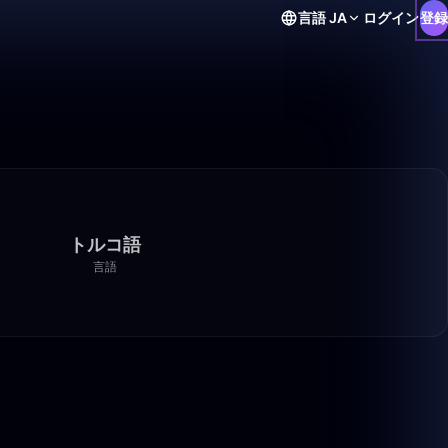
言語
JA
ログイン
登録
トルコ語
言語