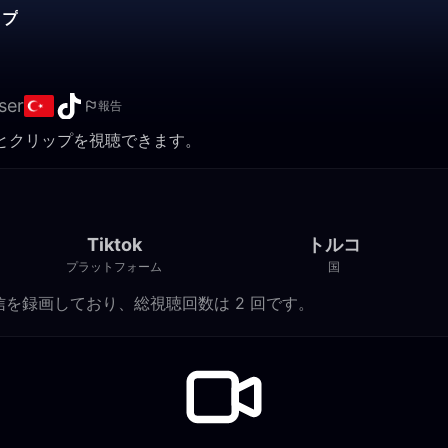
ップ
ser
報告
画とクリップを視聴できます。
Tiktok
トルコ
プラットフォーム
国
ok ライブ配信を録画しており、総視聴回数は 2 回です。