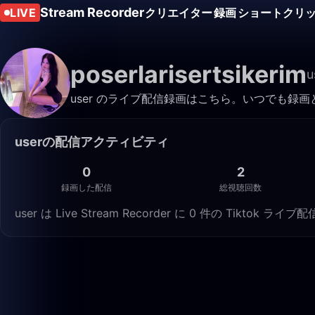
Stream Recorder
LIVE
クリエイター
録画
ショートクリ
poserlarisertsikerim
u
user のライブ配信録画はこちら。いつでも録
userの配信アクティビティ
0
2
録画した配信
総視聴回数
user は Live Stream Recorder に 0 件の Tikt