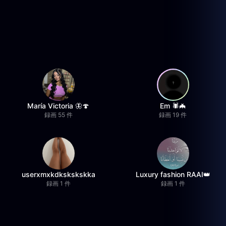
María Victoria 🦋🍄
Em 🕷️🦇
録画 55 件
録画 19 件
userxmxkdkskskskka
Luxury fashion RAAI👑
録画 1 件
録画 1 件