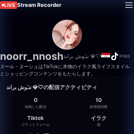
Stream Recorder
LIVE
noorr_nnosh
ننـَوش براند 💎🤍
報告
ヌール・ヌーシュはTikTokに本物のイラク風ライフスタイル
とショッピングコンテンツをもたらします。
ننـَوش براند 💎🤍の配信アクティビティ
0
10
録画した配信
総視聴回数
Tiktok
イラク
プラットフォーム
国