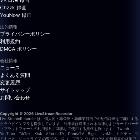
VK Live 録画
Chzzk 録画
YouNow 録画
法的情報
プライバシーポリシー
利用規約
DMCA ポリシー
会社情報
ニュース
よくある質問
変更履歴
サイトマップ
お問い合わせ
Copyright © 2026 LiveStreamRecorder
LiveStreamRecorder は、個人的・非公開・非商業目的での配信録画を可能にする
クラウドインフラを提供しています。利用者は適用される法律およびサードパーテ
ィプラットフォームの利用規約に準拠して使用する責任を負います。
Twitch、
YouTube、TikTok、Kick、AfreecaTV、PandaTV、Bigo、LiveMe、ミクチャ、ツ
イキャス、ジョイライブ の製品名、ロゴ、ブランドはそれぞれの所有者の財産で