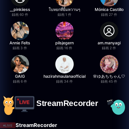
__pinkiiess
ใบหยกที่ยิ้มหวานๆ
Mónica Castillo
録画 60 件
録画 1 件
録画 27 件
Annie Felts
pilsjegern
am.manyagi
録画 3 件
録画 16 件
録画 2 件
GAIG
hazirahmaulanaofficial
🌸ゆあちちゃん🤍
録画 6 件
録画 34 件
録画 45 件
StreamRecorder
LIVE