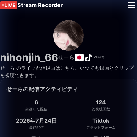
Stream Recorder
LIVE
nihonjin_66
せーら
報告
せーら のライブ配信録画はこちら。いつでも録画とクリップ
を視聴できます。
せーらの配信アクティビティ
6
124
録画した配信
総視聴回数
2026年7月24日
Tiktok
最終配信
プラットフォーム