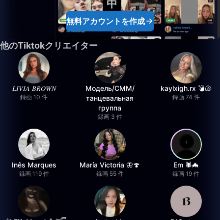
中
無料アカウントを作成
他のTiktokクリエイター
𝐿𝐼𝑉𝐼𝐴 𝐵𝑅𝑂𝑊𝑁
Модель/СММ/
kaylxigh.rx 💣🐚
録画 10 件
録画 74 件
танцевальная
группа
録画 3 件
Inês Marques
María Victoria 🦋🍄
Em 🕷️🦇
録画 119 件
録画 55 件
録画 19 件