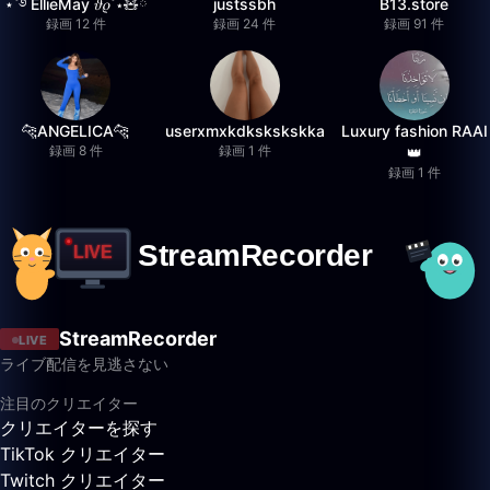
⋆˚࿔ EllieMay 𝜗𝜚˚⋆🧸ྀི
justssbh
B13.store
録画 12 件
録画 24 件
録画 91 件
🐆ANGELICA🐆
userxmxkdkskskskka
Luxury fashion RAAI
録画 8 件
録画 1 件
👑
録画 1 件
StreamRecorder
LIVE
ライブ配信を見逃さない
注目のクリエイター
クリエイターを探す
TikTok クリエイター
Twitch クリエイター