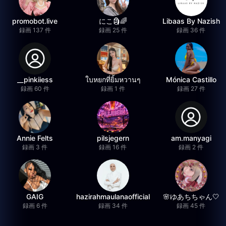
promobot.live
にこ🗿🌈
Libaas By Nazish
録画 137 件
録画 25 件
録画 36 件
__pinkiiess
ใบหยกที่ยิ้มหวานๆ
Mónica Castillo
録画 60 件
録画 1 件
録画 27 件
Annie Felts
pilsjegern
am.manyagi
録画 3 件
録画 16 件
録画 2 件
GAIG
hazirahmaulanaofficial
🌸ゆあちちゃん🤍
録画 6 件
録画 34 件
録画 45 件