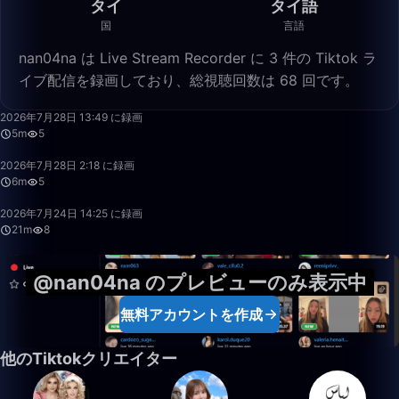
タイ
タイ語
国
言語
nan04na は Live Stream Recorder に 3 件の Tiktok ラ
イブ配信を録画しており、総視聴回数は 68 回です。
5:39
2026年7月28日 13:49 に録画
5m
5
6:55
2026年7月28日 2:18 に録画
6m
5
21:21
2026年7月24日 14:25 に録画
21m
8
@nan04na のプレビューのみ表示中
無料アカウントを作成
他のTiktokクリエイター