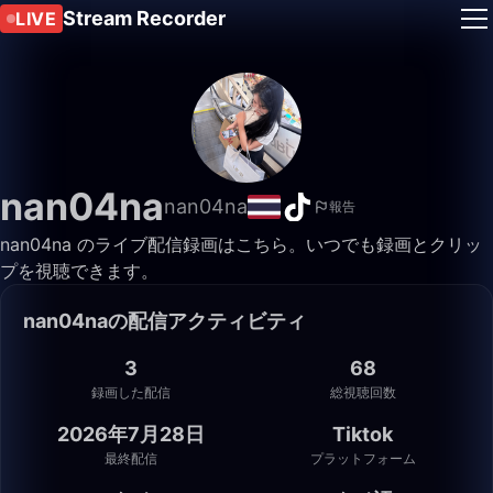
Stream Recorder
LIVE
nan04na
nan04na
報告
nan04na のライブ配信録画はこちら。いつでも録画とクリッ
プを視聴できます。
nan04naの配信アクティビティ
3
68
録画した配信
総視聴回数
2026年7月28日
Tiktok
最終配信
プラットフォーム